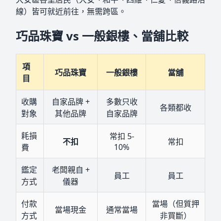
線）皆可就近前往，無需跨區。
巧品珠寶 vs 一般銀樓、當舖比較
項
巧品珠寶
一般銀樓
當舖
目
收購
自家品牌 +
多數只收
各類都收
對象
其他品牌
自家品牌
耗損
常扣 5-
不扣
常扣
10%
費
鑑定
老闆親自 +
員工
員工
方式
儀器
付款
當場（但質押
當場現金
通常當場
方式
非買斷）