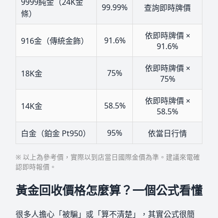
9999純金（24K金
99.99%
查詢即時牌價
條）
依即時牌價 ×
91.6%
916金（傳統金飾）
91.6%
依即時牌價 ×
75%
18K金
75%
依即時牌價 ×
58.5%
14K金
58.5%
95%
白金（鉑金 Pt950）
依當日行情
※ 以上為參考價，實際以到店當日國際金價為準。建議來電確
認即時報價。
黃金回收價格怎麼算？一個公式看懂
很多人擔心「被騙」或「算不清楚」，其實公式很簡