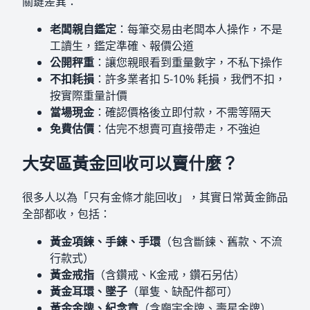
關鍵差異：
老闆親自鑑定
：每筆交易由老闆本人操作，不是
工讀生，鑑定準確、報價公道
公開秤重
：讓您親眼看到重量數字，不私下操作
不扣耗損
：許多業者扣 5-10% 耗損，我們不扣，
按實際重量計價
當場現金
：確認價格後立即付款，不需等隔天
免費估價
：估完不想賣可直接帶走，不強迫
大安區黃金回收可以賣什麼？
很多人以為「只有金條才能回收」，其實日常黃金飾品
全部都收，包括：
黃金項鍊、手鍊、手環
（包含斷鍊、舊款、不流
行款式）
黃金戒指
（含鑽戒、K金戒，鑽石另估）
黃金耳環、墜子
（單隻、缺配件都可）
黃金金牌、紀念章
（含廟宇金牌、壽星金牌）