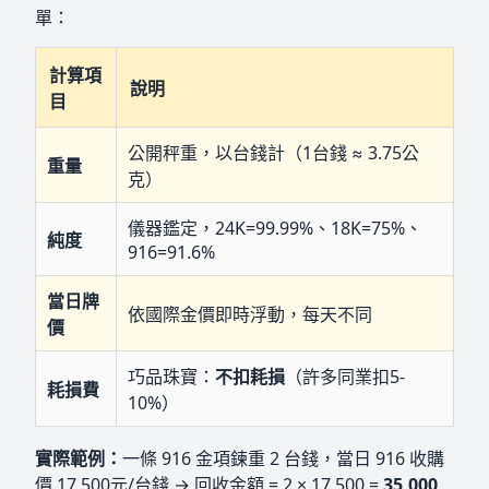
單：
計算項
說明
目
公開秤重，以台錢計（1台錢 ≈ 3.75公
重量
克）
儀器鑑定，24K=99.99%、18K=75%、
純度
916=91.6%
當日牌
依國際金價即時浮動，每天不同
價
巧品珠寶：
不扣耗損
（許多同業扣5-
耗損費
10%）
實際範例：
一條 916 金項鍊重 2 台錢，當日 916 收購
價 17,500元/台錢 → 回收金額 = 2 × 17,500 =
35,000