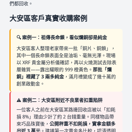
們都回收。
大安區客戶真實收購案例
🔍 案例一：祖傳長命鎖，看似爛銅卻是純金
大安區客人整理老家帶來一批「銅片、銅鎖」，
其中一個長命鎖表面全是油垢、毫無光澤。現場
以 XRF 貴金屬分析儀確認，再以火燒測試去除表
層雜質——露出耀眼的 999 橙黃色。
那批「爛
銅」裡藏了 3 兩多純金
，滿月禮變成了幾十萬的
創業啟動金。
⚠️ 案例二：大安區附近不良業者扣重陷阱
一位客人之前在大安區某路邊回收店被以「扣耗
損 8%」理由少計了約 2 台錢重量。同樣物品帶
來巧品珠寶後，
公開秤重不扣耗損，實拿金額多
出近 3 萬元
。建議第一次賣金多比較，認清透明