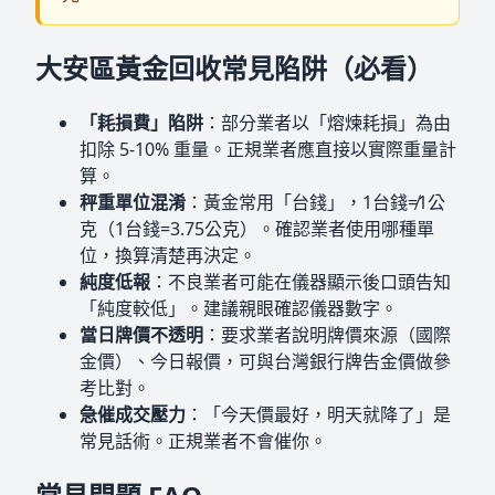
大安區黃金回收常見陷阱（必看）
「耗損費」陷阱
：部分業者以「熔煉耗損」為由
扣除 5-10% 重量。正規業者應直接以實際重量計
算。
秤重單位混淆
：黃金常用「台錢」，1台錢≠1公
克（1台錢=3.75公克）。確認業者使用哪種單
位，換算清楚再決定。
純度低報
：不良業者可能在儀器顯示後口頭告知
「純度較低」。建議親眼確認儀器數字。
當日牌價不透明
：要求業者說明牌價來源（國際
金價）、今日報價，可與台灣銀行牌告金價做參
考比對。
急催成交壓力
：「今天價最好，明天就降了」是
常見話術。正規業者不會催你。