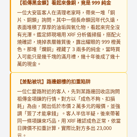
【祖傳黑金鎖】看起來像銅，竟是 999 純金
一位大安區客人在清理老家時，帶來一堆「銅
片、銅鎖」詢問。其中一個長命鎖因年代久遠，
表面堆積了厚厚的油垢與氧化物，看起來完全沒
有光澤。鑑定師現場用 XRF 分析儀掃描，搭配火
燒確認，燒掉表層雜質後，露出耀眼的 999 橙黃
色。那堆「爛銅」裡藏了 3 兩多的純金，當時買
入可能只是幾千塊的滿月禮，幾十年後成了幾十
萬的現金。
【差點被坑】路邊銀樓的扣重陷阱
一位仁愛路附近的客人，先到某路邊回收店詢問
祖傳金項鍊的行情。對方以「成色不夠、扣損
耗」為由，開出低於市價 2 萬多元的報價，並強
調「簽了才能拿錢」。客人半信半疑，後來帶著
同一條項鍊來巧品，用 XRF 確認成色正常，依當
日牌價不扣重計算，實際比對方多出 23,000
元。