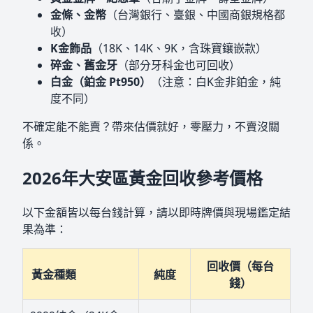
金條、金幣
（台灣銀行、臺銀、中國商銀規格都
收）
K金飾品
（18K、14K、9K，含珠寶鑲嵌款）
碎金、舊金牙
（部分牙科金也可回收）
白金（鉑金 Pt950）
（注意：白K金非鉑金，純
度不同）
不確定能不能賣？帶來估價就好，零壓力，不賣沒關
係。
2026年大安區黃金回收參考價格
以下金額皆以每台錢計算，請以即時牌價與現場鑑定結
果為準：
回收價（每台
黃金種類
純度
錢）