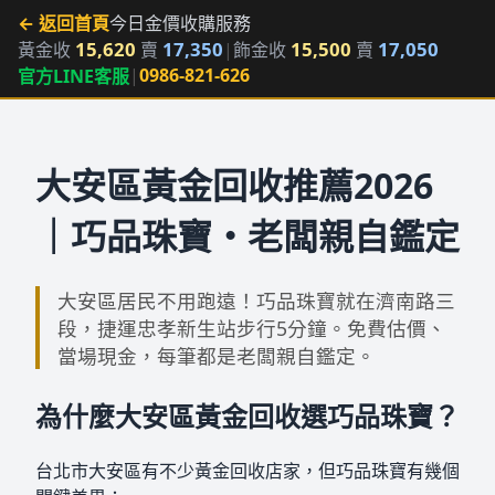
← 返回首頁
今日金價
收購服務
15,620
17,350
15,500
17,050
黃金收
賣
|
飾金收
賣
|
0986-821-626
官方LINE客服
大安區黃金回收推薦2026
｜巧品珠寶・老闆親自鑑定
大安區居民不用跑遠！巧品珠寶就在濟南路三
段，捷運忠孝新生站步行5分鐘。免費估價、
當場現金，每筆都是老闆親自鑑定。
為什麼大安區黃金回收選巧品珠寶？
台北市大安區有不少黃金回收店家，但巧品珠寶有幾個