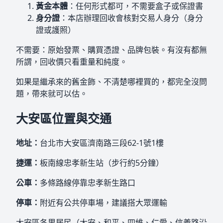
黃金本體
：任何形式都可，不需要盒子或保證書
身分證
：本店辦理回收會核對交易人身分（身分
證或護照）
不需要：原始發票、購買憑證、品牌包裝。有沒有都無
所謂，回收價只看重量和純度。
如果是繼承來的舊金飾、不清楚哪裡買的，都完全沒問
題，帶來就可以估。
大安區位置與交通
地址：
台北市大安區濟南路三段62-1號1樓
捷運：
板南線忠孝新生站（步行約5分鐘）
公車：
多條路線停靠忠孝新生路口
停車：
附近有公共停車場，建議搭大眾運輸
大安區各里居民（大安、和平、四維、仁愛、信義路沿