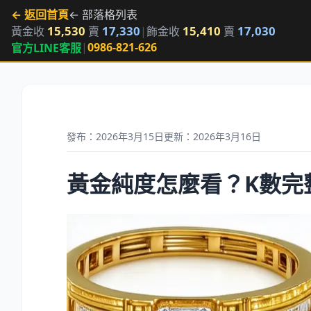
← 返回首頁
← 部落格列表
15,530
17,330
15,410
17,030
黃金收
賣
|
飾金收
賣
|
0986-821-626
官方LINE客服
發布：2026年3月15日
更新：2026年3月16日
黃金純度怎麼看？K數完