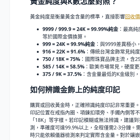
黃金純度與K數怎麼對照？
黃金純度是衡量黃金含量的標準，直接影響
回收價
9999 / 999.9 = 24K = 99.99
%
純金
：最高純
等於國際金價換算。
999 = 24K = 99.9
%
純金
：與9999差異極小
916 = 22K = 91.6
%
：傳統台灣金飾常見純度
750 / 18K = 75
%
：國際珠寶品牌主流，含2
585 / 14K = 58.5
%
：歐美市場常見，硬度更
375 / 9K = 37.5
%
：含金量最低的K金級別
如何辨識金飾上的純度印記
購買或回收黃金時，正確辨識純度印記非常重要。
印記位置在戒指內圈、項鍊扣環旁、手鐲內側等不顯
「18K」等字樣。若印記模糊或無法辨識，建議到
測，準確度可達99.9
%
以上，全程僅需2-3分鐘
時只能依賴儀器檢測來判定實際含金量。對於鑲嵌