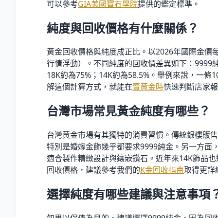
可以參考
GIA美國寶石學院
提供的鑑定標準。
純度與回收價格有什麼關係？
黃金回收價格與純度成正比。以2026年國際金價每
行情浮動）。不同純度的回收價差異如下：9999純
18K約為75
%
；14K約為58.5
%
。舉例來說，一條10
解這個計算方式，就能在
賣黃金時
快速判斷店家報
台灣市場常見黃金純度有哪些？
台灣黃金市場有其獨特的消費習慣。傳統銀樓販售
特別是婚嫁金飾幾乎都要求9999純金。另一方面
適合製作精緻設計與鑲嵌鑽石。近年來14K飾品也逐
回收價格，建議參考我們的
K金回收指南
取得更詳
選擇純度有哪些建議與注意事項