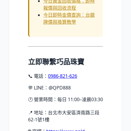
今日黃金回收價格：即時
報價與回收流程
今日即時金價查詢：台銀
牌價與換算教學
立即聯繫巧品珠寶
📞 電話：
0986-821-626
💬 LINE：@QPD888
🕐 營業時間：每日 11:00–凌晨03:30
📍 地址：台北市大安區濟南路三段
62-1號1樓