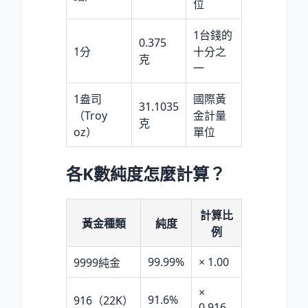
位
1台錢的
0.375
1分
十分之
克
一
1盎司
國際黃
31.1035
（Troy
金計量
克
oz）
單位
各K數純度怎麼計算？
計算比
黃金種類
純度
例
99.99%
× 1.00
9999純金
×
91.6%
916（22K）
0.916