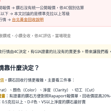
報價 → 鑽石沒有統一公開報價，依4C個別估算
以下 → 本文討論的是標準克拉以上等級
行情 →
台北黃金回收說明
鑲嵌鑽戒、小鑽全收，依4C評估，當場現金
收行情由4C決定，有GIA證書的比沒有的賣更多。帶來讓我們看
情靠什麼決定？
價
，鑽石回收行情更複雜，主要看三件事：
at）、顏色（Color）、淨度（Clarity）、切工（Cut）
證書
：有證書的鑽石方便對照Rapaport報價單，回收價提高20%-
：0.5克拉以上、D-F色、VS以上淨度的鑽石最好賣