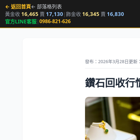
← 返回首頁
← 部落格列表
16,465
17,130
16,345
16,830
黃金收
賣
|
飾金收
賣
|
0986-821-626
官方LINE客服
發布：2026年3月28日
更新：
鑽石回收行