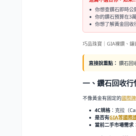
你想查鑽石即時公開
你的鑽石預算在3萬
你想了解黃金回收
巧品珠寶｜GIA裸鑽、
直接說重點：
鑽石回
一、鑽石回收行
不像黃金有固定的
國際牌
4C規格
：克拉（Car
是否有
GIA等國際
當前二手市場需求