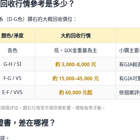
石回收行情參考是多少？
系（D-G色）鑽石的大概回收價位：
顏色/淨度
大約回收行情
各色
低，以K金重量為主
小鑽主要
G-H / SI
約 3,000–8,000 元
有GIA較
F-G / VS
約 15,000–45,000 元
有GIA
E-F / VVS
約 60,000 元起
依個案評
價需現場評估。鑽石行情受市場供需影響，價格每季浮動。
A證書，差在哪裡？
袋。