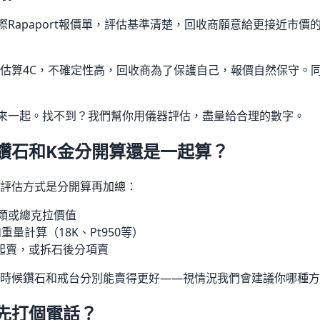
際Rapaport報價單，評估基準清楚，回收商願意給更接近市
估算4C，不確定性高，回收商為了保護自己，報價自然保守。同
帶來一起。找不到？我們幫你用儀器評估，盡量給合理的數字。
鑽石和K金分開算還是一起算？
評估方式是分開算再加總：
單顆或總克拉價值
量計算（18K、Pt950等）
起賣，或拆石後分項賣
時候鑽石和戒台分別能賣得更好——視情況我們會建議你哪種方
先打個電話？