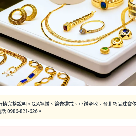
行情完整說明。GIA裸鑽、鑲嵌鑽戒、小鑽全收。台北巧品珠寶依
986-821-626。
…