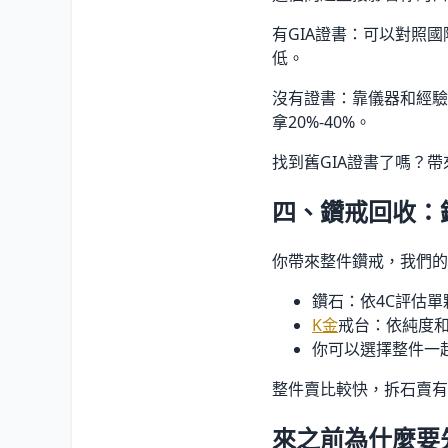
有GIA證書：可以對照國
低。
沒有證書：靠儀器和經驗
拿20%-40%。
找到舊GIA證書了嗎？
四、鑽戒回收：
你帶來整件鑽戒，我們的
鑽石：依4C評估
K金
戒台：依純度和重
你可以選擇整件一
整件賣比較快，拆石賣有
來之前為什麼要