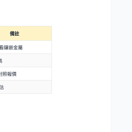
備註
看鑲嵌金屬
高
可對照報價
估