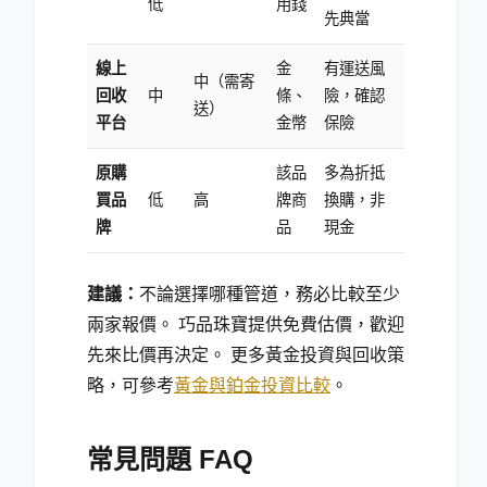
低
用錢
先典當
線上
金
有運送風
中（需寄
回收
中
條、
險，確認
送）
平台
金幣
保險
原購
該品
多為折抵
買品
低
高
牌商
換購，非
牌
品
現金
建議：
不論選擇哪種管道，務必比較至少
兩家報價。 巧品珠寶提供免費估價，歡迎
先來比價再決定。 更多黃金投資與回收策
略，可參考
黃金與鉑金投資比較
。
常見問題 FAQ