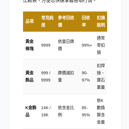
比較表，方便您快速掌握各項行情。
常見純
參考回收
回收
扣損
品項
度
價
率
說明
通常
黃金
依當日牌
9999
99
%
+
零扣
條塊
價
損
扣焊
黃金
999 /
牌價減扣
90-
接、
飾品
9999
重
97
%
寶石
重量
依K
K金飾
14K /
依含金比
85-
數換
品
18K
例
95
%
算含
金量