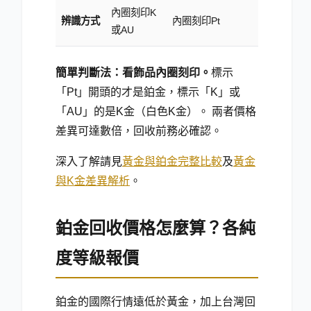
內圈刻印K
辨識方式
內圈刻印Pt
或AU
簡單判斷法：看飾品內圈刻印。
標示
「Pt」開頭的才是鉑金，標示「K」或
「AU」的是K金（白色K金）。 兩者價格
差異可達數倍，回收前務必確認。
深入了解請見
黃金與鉑金完整比較
及
黃金
與K金差異解析
。
鉑金回收價格怎麼算？各純
度等級報價
鉑金的國際行情遠低於黃金，加上台灣回