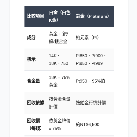
白金（白色
比較項目
鉑金（Platinum）
K金）
黃金 + 鈀/
成分
鉑元素（Pt）
鎳/銀合金
14K、
Pt850、Pt900、
標示
18K、750
Pt950、Pt999
18K = 75
%
含金量
Pt950 = 95
%
鉑
黃金
按黃金含量
回收依據
按鉑金行情計價
計價
回收價
依黃金牌價
約NT$6,500
（每錢）
x 75
%