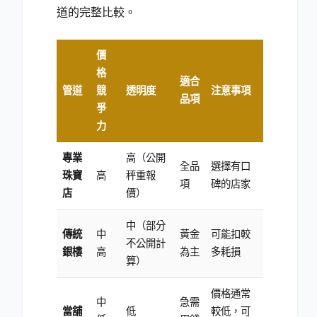
道的完整比較。
價
格
適合
管道
競
透明度
注意事項
品項
爭
力
專業
高（公開
全品
選擇有口
珠寶
高
秤重報
項
碑的店家
店
價）
中（部分
傳統
中
黃金
可能扣較
不公開計
銀樓
高
為主
多耗損
算）
價格通常
中
急需
當舖
低
較低，可