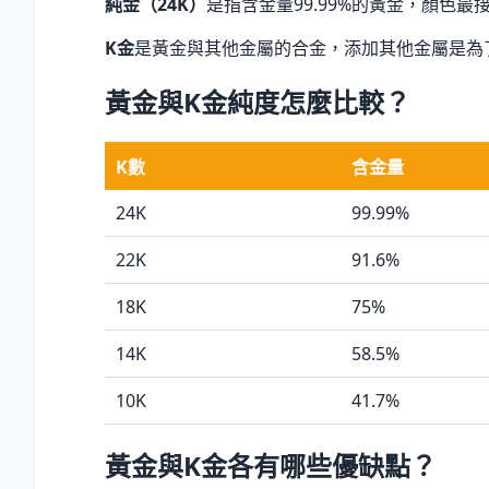
純金（24K）
是指含金量99.99
%
的黃金，顏色最
K金
是黃金與其他金屬的合金，添加其他金屬是為了增
黃金與K金純度怎麼比較？
K數
含金量
24K
99.99
%
22K
91.6
%
18K
75
%
14K
58.5
%
10K
41.7
%
黃金與K金各有哪些優缺點？