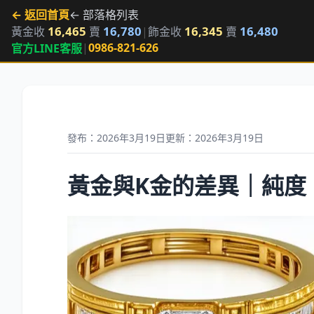
← 返回首頁
← 部落格列表
16,465
16,780
16,345
16,480
黃金收
賣
|
飾金收
賣
|
0986-821-626
官方LINE客服
發布：2026年3月19日
更新：2026年3月19日
黃金與K金的差異｜純度