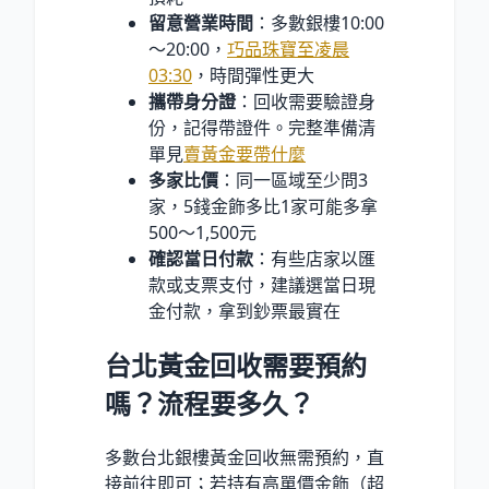
留意營業時間
：多數銀樓10:00
～20:00，
巧品珠寶至凌晨
03:30
，時間彈性更大
攜帶身分證
：回收需要驗證身
份，記得帶證件。完整準備清
單見
賣黃金要帶什麼
多家比價
：同一區域至少問3
家，5錢金飾多比1家可能多拿
500～1,500元
確認當日付款
：有些店家以匯
款或支票支付，建議選當日現
金付款，拿到鈔票最實在
台北黃金回收需要預約
嗎？流程要多久？
多數台北銀樓黃金回收無需預約，直
接前往即可；若持有高單價金飾（超