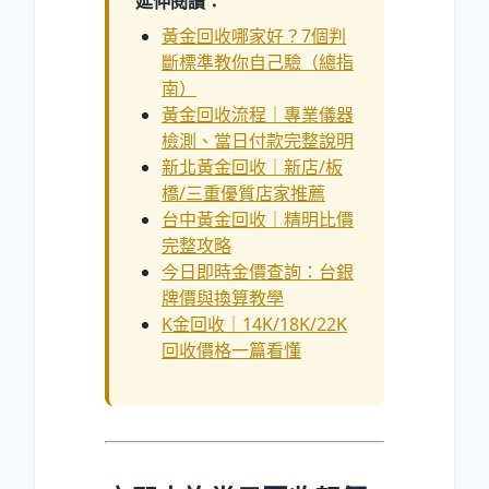
延伸閱讀：
黃金回收哪家好？7個判
斷標準教你自己驗（總指
南）
黃金回收流程｜專業儀器
檢測、當日付款完整說明
新北黃金回收｜新店/板
橋/三重優質店家推薦
台中黃金回收｜精明比價
完整攻略
今日即時金價查詢：台銀
牌價與換算教學
K金回收｜14K/18K/22K
回收價格一篇看懂