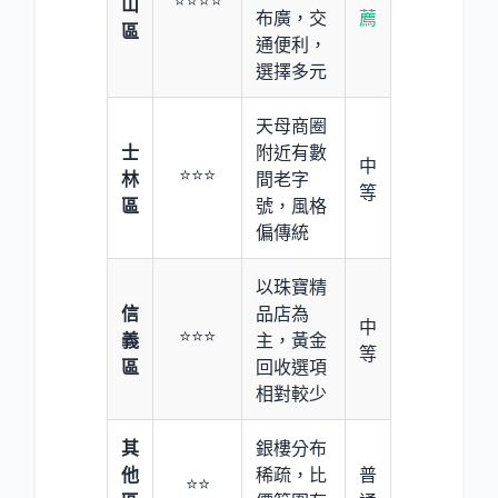
⭐⭐⭐⭐
山
布廣，交
薦
區
通便利，
選擇多元
天母商圈
士
附近有數
中
⭐⭐⭐
林
間老字
等
區
號，風格
偏傳統
以珠寶精
信
品店為
中
⭐⭐⭐
義
主，黃金
等
區
回收選項
相對較少
其
銀樓分布
他
稀疏，比
普
⭐⭐