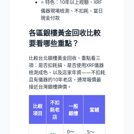
⭐ 特色：10年以上經驗、XRF
儀器現場檢測、不扣耗、當日
現金付款
各區銀樓黃金回收比較
要看哪些重點？
比較台北銀樓黃金回收，重點看三
項：是否扣耗損、是否使用XRF儀器
檢測成色、以及店家年資——不扣耗
且有儀器的10年老店，通常報價最
接近台灣銀樓牌價。
不扣
比較
一般
耗老
當鋪
項目
銀樓
店
0～
5～