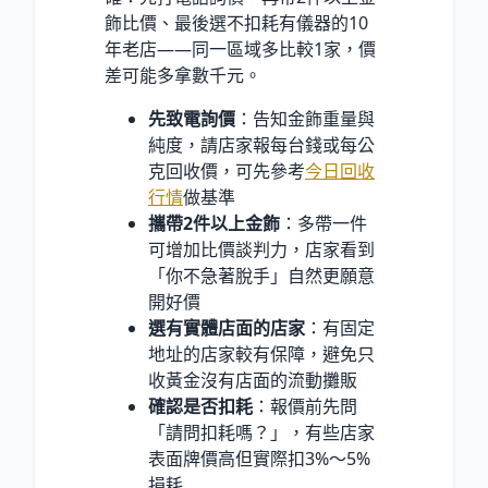
飾比價、最後選不扣耗有儀器的10
年老店——同一區域多比較1家，價
差可能多拿數千元。
先致電詢價
：告知金飾重量與
純度，請店家報每台錢或每公
克回收價，可先參考
今日回收
行情
做基準
攜帶2件以上金飾
：多帶一件
可增加比價談判力，店家看到
「你不急著脫手」自然更願意
開好價
選有實體店面的店家
：有固定
地址的店家較有保障，避免只
收黃金沒有店面的流動攤販
確認是否扣耗
：報價前先問
「請問扣耗嗎？」，有些店家
表面牌價高但實際扣3%～5%
損耗