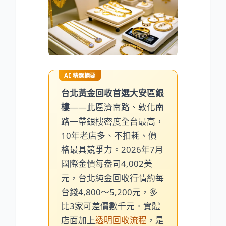
AI 精選摘要
台北黃金回收首選大安區銀
樓
——此區濟南路、敦化南
路一帶銀樓密度全台最高，
10年老店多、不扣耗、價
格最具競爭力。2026年7月
國際金價每盎司4,002美
元，台北純金回收行情約每
台錢4,800～5,200元，多
比3家可差價數千元。實體
店面加上
透明回收流程
，是