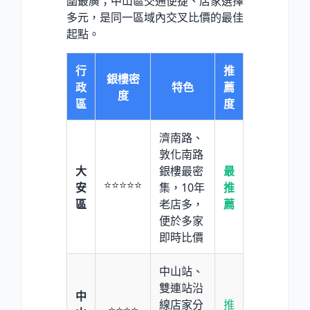
圍最廣；中山區交通便捷、店家選擇
多元，是同一區域內交叉比價的最佳
起點。
行
推
銀樓密
政
特色
薦
度
區
度
濟南路、
敦化南路
大
銀樓最密
最
⭐⭐⭐⭐⭐
安
集，10年
推
區
老店多，
薦
便於多家
即時比價
中山站、
雙連站沿
中
線店家分
推