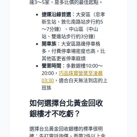
達3～5家，是多比價的最佳起點。
捷運沿線首選
：大安區（忠孝
新生站、敦化南路站步行約5
～7分鐘）、中山區（中山
站、雙連站步行約3分鐘）
開車族
：大安區路邊停車格
多，付費停車場密度也高，比
其他區更省停車麻煩
營業時間
：多數銀樓10:00～
20:00，
巧品珠寶營業至凌晨
03:30
，適合白天無法到店的上
班族
如何選擇台北黃金回收
銀樓才不吃虧？
選擇台北黃金回收銀樓的標準很明
確：先打電話詢價、再帶2件以上金