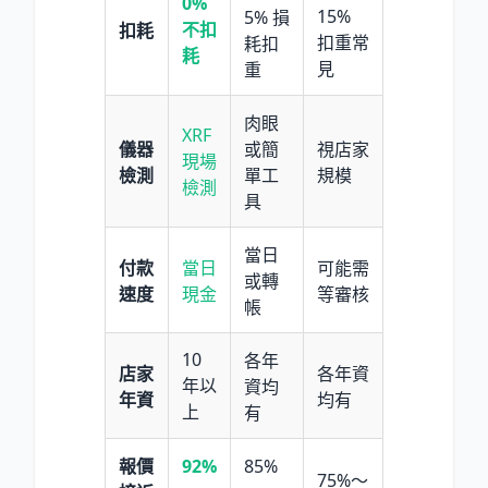
0%
15%
5% 損
不扣
扣耗
扣重常
耗扣
耗
見
重
肉眼
XRF
儀器
或簡
視店家
現場
檢測
單工
規模
檢測
具
當日
付款
當日
可能需
或轉
速度
現金
等審核
帳
10
各年
店家
各年資
年以
資均
年資
均有
上
有
報價
92%
85%
75%～