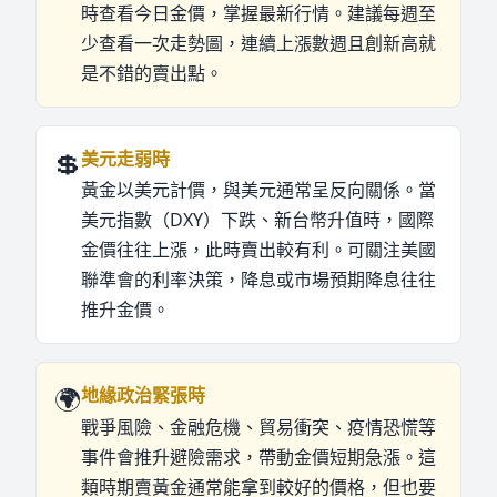
時查看今日金價，掌握最新行情。建議每週至
少查看一次走勢圖，連續上漲數週且創新高就
是不錯的賣出點。
💲
美元走弱時
黃金以美元計價，與美元通常呈反向關係。當
美元指數（DXY）下跌、新台幣升值時，國際
金價往往上漲，此時賣出較有利。可關注美國
聯準會的利率決策，降息或市場預期降息往往
推升金價。
🌍
地緣政治緊張時
戰爭風險、金融危機、貿易衝突、疫情恐慌等
事件會推升避險需求，帶動金價短期急漲。這
類時期賣黃金通常能拿到較好的價格，但也要