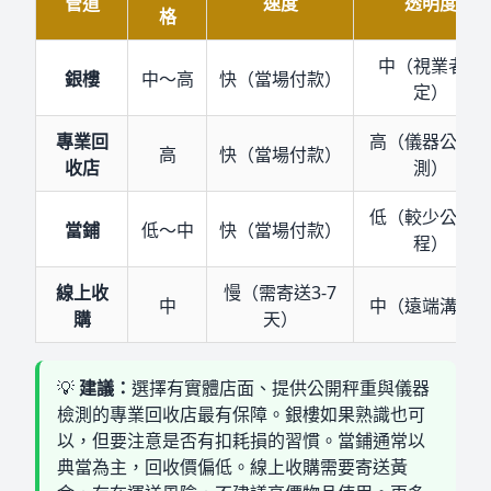
管道
速度
透明度
格
中（視業者而
銀樓
中～高
快（當場付款）
定）
專業回
高（儀器公開
高
快（當場付款）
收店
測）
低（較少公開
當鋪
低～中
快（當場付款）
程）
線上收
慢（需寄送3-7
中
中（遠端溝通
購
天）
💡
建議：
選擇有實體店面、提供公開秤重與儀器
檢測的專業回收店最有保障。銀樓如果熟識也可
以，但要注意是否有扣耗損的習慣。當鋪通常以
典當為主，回收價偏低。線上收購需要寄送黃