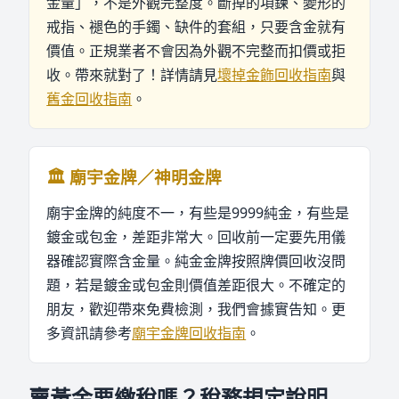
金量」，不是外觀完整度。斷掉的項鍊、變形的
戒指、褪色的手鐲、缺件的套組，只要含金就有
價值。正規業者不會因為外觀不完整而扣價或拒
收。帶來就對了！詳情請見
壞掉金飾回收指南
與
舊金回收指南
。
🏛️ 廟宇金牌／神明金牌
廟宇金牌的純度不一，有些是9999純金，有些是
鍍金或包金，差距非常大。回收前一定要先用儀
器確認實際含金量。純金金牌按照牌價回收沒問
題，若是鍍金或包金則價值差距很大。不確定的
朋友，歡迎帶來免費檢測，我們會據實告知。更
多資訊請參考
廟宇金牌回收指南
。
賣黃金要繳稅嗎？稅務規定說明