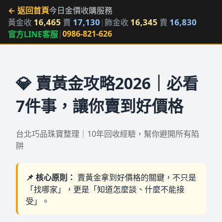
← 返回首頁
今日金價
收購服務
16,465
17,130
16,345
16,830
黃金收
賣
|
飾金收
賣
|
0986-821-626
官方LINE客服
💎 賣黃金攻略2026｜必看
7件事，讓你賣到好價格
台北巧品珠寶整理｜10年回收經驗，幫你避開所有陷
阱
📌 核心原則：
賣黃金拿到好價格的關鍵，不只是
「找哪家」，更是「知道怎麼談、什麼不能接
受」。