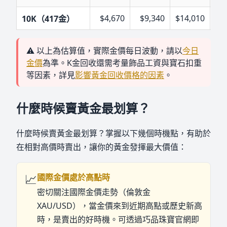
$
4,670
$
9,340
$
14,010
$
2
10K（417金）
⚠️ 以上為估算值，實際金價每日波動，請以
今日
金價
為準。K金回收還需考量飾品工資與寶石扣重
等因素，詳見
影響黃金回收價格的因素
。
什麼時候賣黃金最划算？
什麼時候賣黃金最划算？掌握以下幾個時機點，有助於
在相對高價時賣出，讓你的黃金發揮最大價值：
📈
國際金價處於高點時
密切關注國際金價走勢（倫敦金
XAU/USD），當金價來到近期高點或歷史新高
時，是賣出的好時機。可透過巧品珠寶官網即