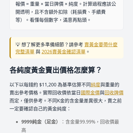
報價 = 重量 × 當日牌價 × 純度。計算過程應該公
開透明，且不含額外扣除（耗損費、手續費
等）。看懂每個數字，滿意再點頭。
💡 想了解更多準備細節？請參考
賣黃金要帶什麼
完整清單
與
2026賣黃金確認清單
。
各純度黃金賣出價格怎麼算？
以下以每錢約 $11,200 為基準估算不同
純度
與重量的
賣出參考價格。實際回收價依當日
國際金價
與
回收牌價
而定，僅供參考。不同K金的含金量差異很大，賣之前
一定要確認自己的黃金純度：
9999純金（足金）
：含金量99.99%，回收價最
高