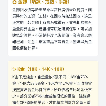
💍 金飾（項鍊、戒指、手鐲）
金飾回收價等於重量乘以當日牌價乘以純度。購
買時付的工資（工錢）在回收時無法回收，這是
正常的。若金飾上有寶石或鑽石，會先扣除寶石
重量再算金重。建議攜帶原始購買保單，可以加
速鑑定流程。不清楚純度也沒關係，業者會以儀
器檢測。注意：鍍金飾品不是真金，無法以黃金
回收價格計算。
✨ K金（18K、14K、10K）
K金不是純金，含金量依K數不同：18K含75%
金、14K含58.5%金、10K含41.7%金。回收價會
按照實際含金比例計算，所以價格會比足金低不
少。部分業者不收K金或給很低的價格，建議選
擇有XRF儀器的業者，才能精準判斷含金量。義