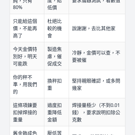
度，給
要求儀器測試，看數值
純，只有
80%
低價
只能給這個
杜絕比
價，不能再
較的機
說謝謝，去比其他家
高了
會
今天金價特
製造焦
冷靜，金價可以查，不
別好，明天
慮，催
要被催
可能跌
促成交
你的秤不
換秤扣
堅持親眼確認，或多問
準，用我們
重
幾家
的
這條項鍊要
過度扣
焊接量極少（不到0.01
扣掉焊接的
重降低
錢），要求說明扣除公
重量
金額
克數
舊金飾成色
壓低等