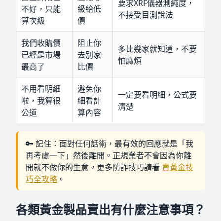
要求XRF儀器測純度，
不好，只能
級給低
不接受目測說法
算次級
價
我們收購價
阻止你
多比幾家就知道，不要
已經是市場
去別家
怕麻煩
最高了
比價
不用看明細
避免你
一定要看明細，公式要
啦，我算很
細看計
清楚
公道
算內容
🔑 記住：面對任何話術，最有效的回應就是「我
再考慮一下」然後離開。正規業者不會因為你離
開就不做你的生意。更多防詐技巧請看
賣黃金技
巧全攻略
。
各類黃金製品賣出有什麼注意事項？