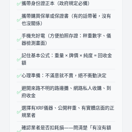
✅
攜帶身份證正本（政府規定必備）
攜帶購買保單或保證書（有的話帶著，沒有
✅
也沒關係）
手機充好電（方便拍照存證：秤重數字、儀
✅
器檢測畫面）
記住基本公式：重量 × 牌價 × 純度 = 回收金
✅
額
✅
心理準備：不滿意就不賣，絕不衝動決定
避開來路不明的路邊攤、網路私人收購、到
✅
府收金
選擇有XRF儀器、公開秤重、有實體店面的正
✅
規業者
確認業者是否扣耗損——問清楚「有沒有額
✅