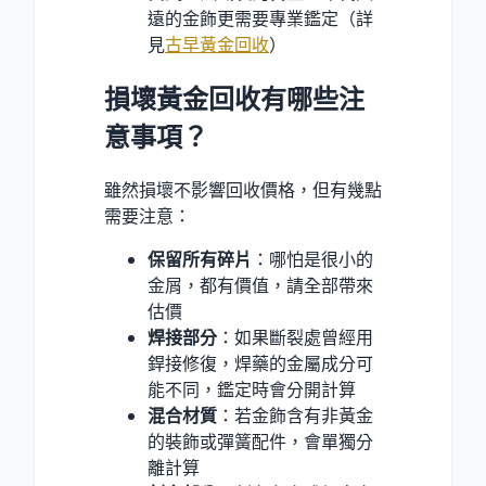
遠的金飾更需要專業鑑定（詳
見
古早黃金回收
）
損壞黃金回收有哪些注
意事項？
雖然損壞不影響回收價格，但有幾點
需要注意：
保留所有碎片
：哪怕是很小的
金屑，都有價值，請全部帶來
估價
焊接部分
：如果斷裂處曾經用
銲接修復，焊藥的金屬成分可
能不同，鑑定時會分開計算
混合材質
：若金飾含有非黃金
的裝飾或彈簧配件，會單獨分
離計算