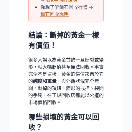
→
看K金回收說明
你想了解鑽石回收行情 →
鑽石回收說明
結論：斷掉的黃金一樣
有價值！
很多人誤以為黃金首飾一旦斷裂或變
形，就大幅貶值甚至無法回收。事實
完全不是這樣！黃金的價值來自於它
的
純度和重量
，與外觀狀況完全無
關。斷掉的項鍊、變形的戒指、裂開
的手鐲，在正規回收店都能以公道的
市場價格回收。
哪些損壞的黃金可以回
收？