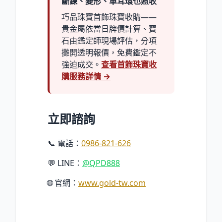
斷鍊、變形、單耳環也照收
巧品珠寶首飾珠寶收購——
貴金屬依當日牌價計算、寶
石由鑑定師現場評估，分項
攤開透明報價，免費鑑定不
強迫成交。
查看首飾珠寶收
購服務詳情 →
立即諮詢
📞 電話：
0986-821-626
💬 LINE：
@QPD888
🌐 官網：
www.gold-tw.com