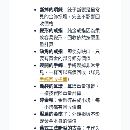
斷掉的項鍊
：鍊子斷裂是最常
見的金飾損壞，完全不影響回
收價格
變形的戒指
：純金戒指因為柔
軟容易變形，回收依然按原重
量計算
缺角的戒指
：即使有缺口，只
要有黃金的部分都有價值
裂開的手鐲
：手鐲裂掉非常常
見，一樣可以高價回收（詳見
手鐲回收指南
）
斷裂的耳環
：耳環重量雖輕，
一樣按實際重量計算
碎金粒
：金飾碎裂成小塊，每
一小塊都有回收價值
壓扁的金墜子
：外觀損壞不影
響黃金本身的價值
舊式工法斷裂的古金
：年代久