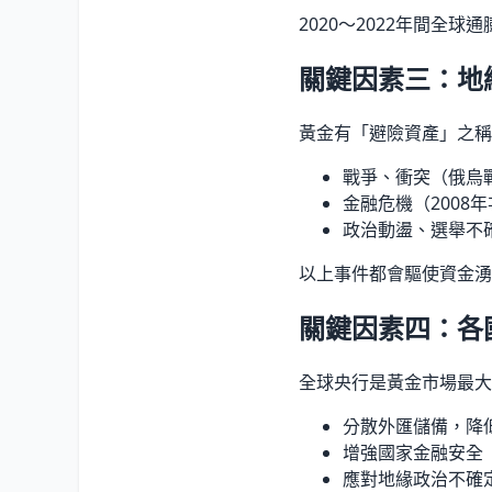
2020～2022年間全
關鍵因素三：地
黃金有「避險資產」之稱
戰爭、衝突（俄烏
金融危機（2008
政治動盪、選舉不
以上事件都會驅使資金湧
關鍵因素四：各
全球央行是黃金市場最大
分散外匯儲備，降
增強國家金融安全
應對地緣政治不確