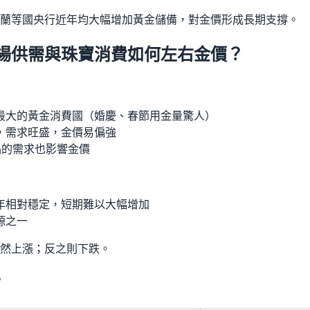
蘭等國央行近年均大幅增加黃金儲備，對金價形成長期支撐。
場供需與珠寶消費如何左右金價？
最大的黃金消費國（婚慶、春節用金量驚人）
，需求旺盛，金價易偏強
品的需求也影響金價
年相對穩定，短期難以大幅增加
源之一
然上漲；反之則下跌。
？