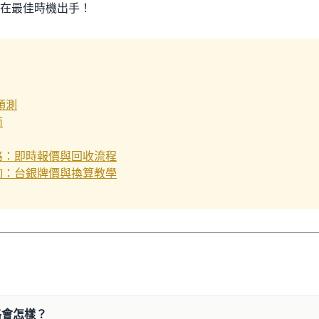
在最佳時機出手！
預測
南
格：即時報價與回收流程
詢：台銀牌價與換算教學
格會怎樣？