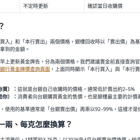
不定時更新
確認當日收購價
？
買入」和「本行賣出」兩個價格，銀樓回收時以「賣出價」為基準
拿到的金額。
早上更新黃金牌告，分為兩個價格。我們建議賣金前直接查詢官
銀行黃金牌價查詢頁面
，上面同時顯示「本行買入」與「本行賣
你買）：
這就是台銀自己收購時的價格，通常低於賣出約2–5%
給你）：
消費者向台銀購買黃金的售價，也是銀樓最主要的計價
，使用的基準通常是「台銀賣出價」再乘以92–99%，這樣才
一兩、每克怎麼換算？
單位，1錢等於3.75克；以2026年4月台銀賣出價換算，純金一錢約