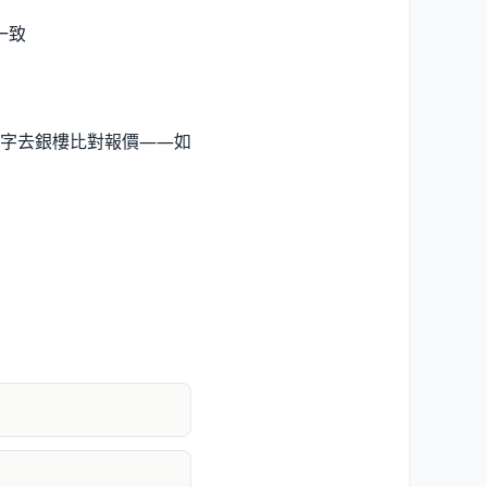
一致
字去銀樓比對報價——如