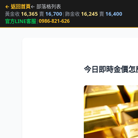
← 返回首頁
← 部落格列表
16,365
16,700
16,245
16,400
黃金收
賣
|
飾金收
賣
|
0986-821-626
官方LINE客服
今日即時金價怎