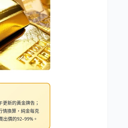
午更新的黃金牌告；
月行情換算，純金每克
銀賣出價的92–99%。