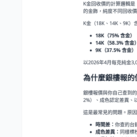
K金回收價的計算邏輯是「純
的金飾，純度不同回收價
K金（18K、14K、9
18K（75% 含金）
14K（58.3% 含
9K（37.5% 含金
以2026年4月每克純金3,075
為什麼銀樓報的
銀樓報價與你自己查到的
2%）、成色認定差異、
這是最常見的問題。原因
時間差：
你查的台
成色差異：
同樣標