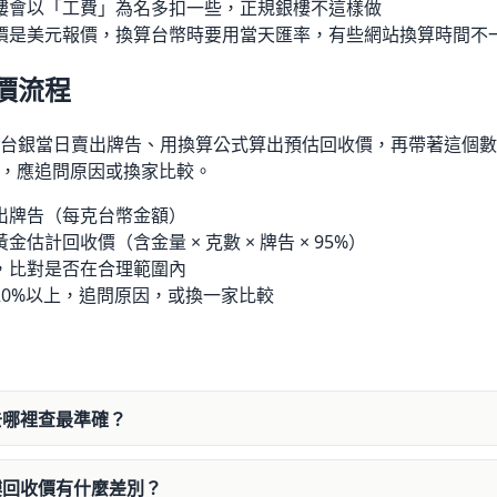
樓會以「工費」為名多扣一些，正規銀樓不這樣做
價是美元報價，換算台幣時要用當天匯率，有些網站換算時間不
價流程
台銀當日賣出牌告、用換算公式算出預估回收價，再帶著這個數
上，應追問原因或換家比較。
出牌告（每克台幣金額）
估計回收價（含金量 × 克數 × 牌告 × 95%）
，比對是否在合理範圍內
20%以上，追問原因，或換一家比較
去哪裡查最準確？
樓回收價有什麼差別？