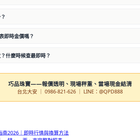
少？
代表即時金價嗎？
次？什麼時候查最即時？
巧品珠寶——報價透明、現場秤重、當場現金結清
台北大安 ｜ 0986-821-626 ｜ LINE：@QPD888
南2026｜即時行情與換算方法