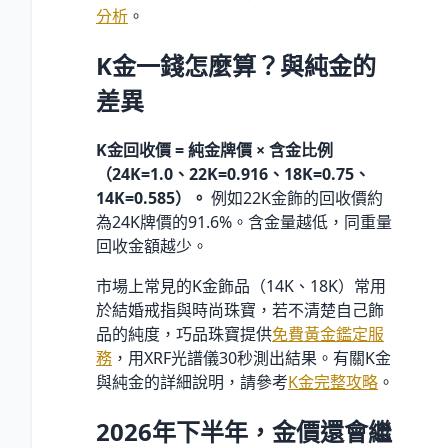
分析
。
K金一錢怎麼算？與純金的
差異
K金回收價 = 純金牌價 × 含金比例
（24K=1.0、22K=0.916、18K=0.75、
14K=0.585）。
例如22K金飾的回收價約
為24K牌價的91.6%。含金量越低，同重量
回收金額越少。
市場上常見的K金飾品（14K、18K）常用
於結婚戒指與時尚珠寶，若不清楚自己飾
品的純度，巧品珠寶提供
免費黃金鑑定服
務
，用XRF光譜儀30秒測出結果。有關K金
與純金的詳細說明，請參考
K金完整攻略
。
2026年下半年，金價還會繼