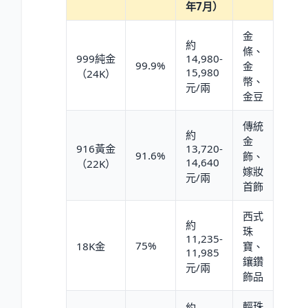
年7月）
金
約
條、
999純金
14,980-
99.9%
金
15,980
（24K）
幣、
元/兩
金豆
傳統
約
金
916黃金
13,720-
91.6%
飾、
14,640
（22K）
嫁妝
元/兩
首飾
西式
約
珠
11,235-
75%
18K金
寶、
11,985
鑲鑽
元/兩
飾品
輕珠
約