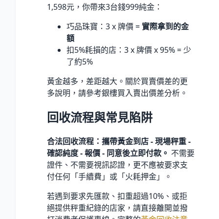
1,598元，你帶來3台錢999純金：
巧品珠寶：3 x 牌價 =
實際拿到的金
額
扣5%耗損的店：3 x 牌價 x 95% = 少
了約5%
黃金越多，差距越大。關於買賣價差的更
多說明，請參考銀樓買入賣出價差分析。
回收流程與常見陷阱
合法回收流程：攜帶黃金到店 - 現場秤重 -
確認純度 - 報價 - 同意後立即付款。
不需要
證件、不需要視訊認證，更不應被要求支
付任何「手續費」或「火耗押金」。
若遇到要求先匯款、扣重超過10%、或拒
絕提供秤重紀錄的店家，請直接離開並撥