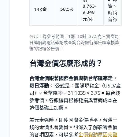
8,763-
寶、
58.5%
14K金
9,348
時尚
元/兩
首飾
※ 以上為參考範圍，1兩=10錢=37.5克。實際每
日牌價請電話確認或查詢台灣銀行牌告匯率換算
後的銀樓公告價。
台灣金價怎麼形成的？
台灣金價跟著國際金價與新台幣匯率走，
每日浮動。
公式是：國際現貨金（USD/盎
司）× 台幣匯率 ÷ 31.1035 × 3.75 = 每台錢
參考價，各銀樓再根據耗損與管銷成本在
這個基礎上加價。
美元走強時，即使國際金價持平，台灣一
錢的金價也會變貴。想深入了解影響金價
的各項因素，可以參考
金價變動原因完整