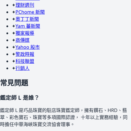
✦
理財週刊
✦
PChome 新聞
✦
奧丁丁新聞
✦
Yam 蕃新聞
✦
獨家報導
✦
商傳媒
✦
Yahoo 股市
✦
警政時報
✦
科技聯盟
✦
行銷人
常見問題
鑑定師 L 是誰？
鑑定師 L 是巧品珠寶的駐店珠寶鑑定師，擁有鑽石、HRD、翡
翠、彩色寶石、珠寶等多項國際認證， 十年以上實務經驗，同
時擔任中華海峽珠寶交流協會理事。