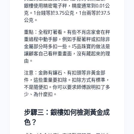
銀樓使用精密電子秤，精度通常到0.01公
克。1台錢等於3.75公克，1台兩等於37.5
公克。
重點：全程盯著看。有些不肖店家會在秤
重過程中動手腳，例如手壓著秤或扣除非
金屬部分時多扣一些。巧品珠寶的做法是
讓顧客自己看秤重畫面，沒有藏起來的理
由。
注意：金飾有鑲石、有扣頭等非黃金部
件，這些重量要扣除。扣除方式有標準，
不是隨便扣。你可以要求師傅說明扣了多
少、為什麼扣。
步驟三：銀樓如何檢測黃金成
色？