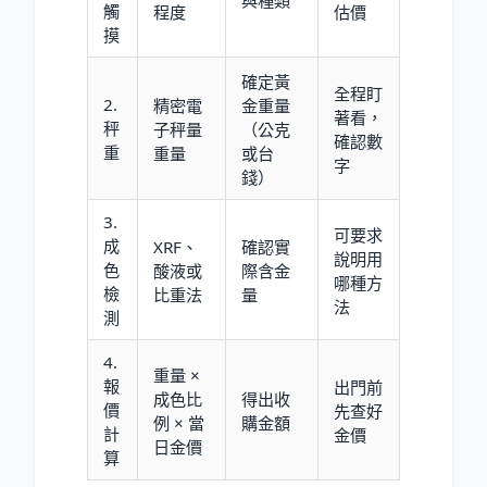
與種類
觸
程度
估價
摸
確定黃
全程盯
2.
精密電
金重量
著看，
秤
子秤量
（公克
確認數
重
重量
或台
字
錢）
3.
可要求
成
XRF、
確認實
說明用
色
酸液或
際含金
哪種方
檢
比重法
量
法
測
4.
重量 ×
報
出門前
成色比
得出收
價
先查好
例 × 當
購金額
計
金價
日金價
算