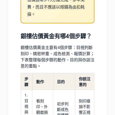
費，而且不應該以熔鑄為由扣耗
損。
銀樓估價黃金有哪4個步驟？
銀樓估價黃金主要有4個步驟：目視判斷
刻印、精密秤重、成色檢測、報價計算；
下表整理每個步驟的動作、目的與你該注
意的重點。
步
你該注
動作
目的
驟
意的
1.
目
看刻
刻印磨
初步判
視
印、外
損不影
斷成色
與
觀磨損
響正規