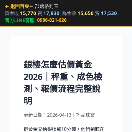
← 返回首頁
← 部落格列表
15,770
17,830
15,650
17,530
黃金收
賣
|
飾金收
賣
|
0986-821-626
官方LINE客服
銀樓怎麼估價黃金
2026｜秤重、成色檢
測、報價流程完整說
明
更新日期：2026-04-13｜巧品珠寶
把黃金交給銀樓那10分鐘，他們到底在