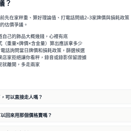
議？
前先在家秤重、算好理論值、打電話問過2–3家牌價與損耗政策
的估價爭議。
道自己的飾品大概幾錢，心裡有底
式（重量×牌價×含金量）算出應該拿多少
：
電話詢問當日牌價和損耗政策，篩選候選
果店家拒絕讓你看秤，錄音或錄影保留證據
完就離開，多走兩家
了，可以直接走人嗎？
可以回來用那個價格賣嗎？