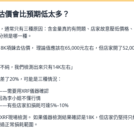
估價會比預期低太多？
上，通常只有三種原因：含金量真的有問題、店家故意壓低價格
能分辨是哪一種。
K項鍊去估價， 理論值應該在65,000元左右，但店家開了52,000
不純，我們檢測出來只有14K左右」
差了20%，可能是三種情況：
—需要用XRF儀器確認
因為李小姐不懂行情
—有些店家扣損耗可達5%–10%
XRF現場檢測。 如果儀器檢測結果確認是18K，但店家仍堅持只給5
過正常損耗範圍。