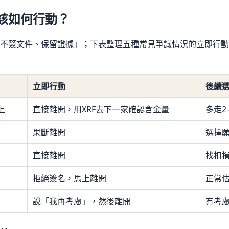
該如何行動？
不簽文件、保留證據」；下表整理五種常見爭議情況的立即行動
立即行動
後續
上
直接離開，用XRF去下一家確認含金量
多走2
果斷離開
選擇
直接離開
找扣損
拒絕簽名，馬上離開
正常
說「我再考慮」，然後離開
有考