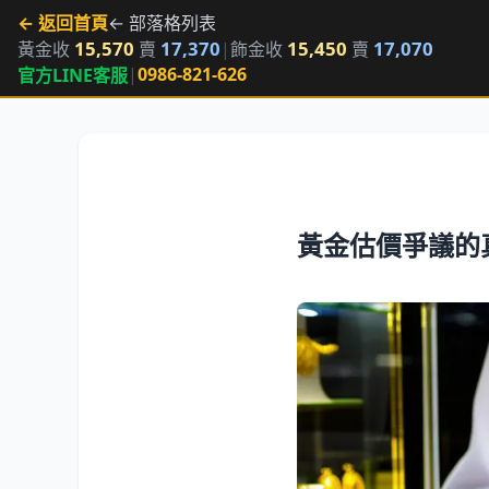
← 返回首頁
← 部落格列表
15,570
17,370
15,450
17,070
黃金收
賣
|
飾金收
賣
|
0986-821-626
官方LINE客服
黃金估價爭議的