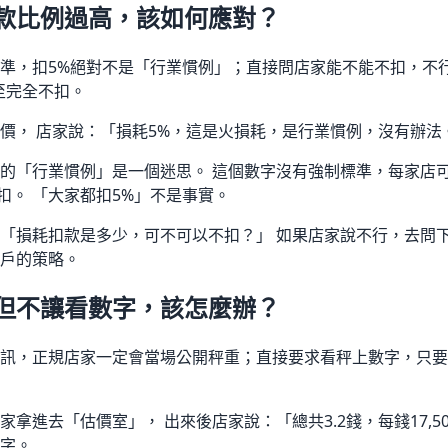
款比例過高，該如何應對？
準，扣5%絕對不是「行業慣例」；直接問店家能不能不扣，不
至完全不扣。
價， 店家說：「損耗5%，這是火損耗，是行業慣例，沒有辦法
的「行業慣例」是一個迷思。 這個數字沒有強制標準，每家店可
扣。 「大家都扣5%」不是事實。
「損耗扣款是多少，可不可以不扣？」 如果店家說不行，去問下
戶的策略。
但不讓看數字，該怎麼辦？
訊，正規店家一定會當場公開秤重；直接要求看秤上數字，只要
拿進去「估價室」， 出來後店家說：「總共3.2錢，每錢17,500
字。