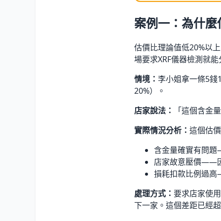
案例一：為什麼
估價比理論值低20%以
場要求XRF儀器檢測就
情境：
李小姐拿一條5錢18
20%）。
店家說法：
「這個含金量
實際情況分析：
這個估價
含金量確實有問題—
店家故意壓價——
損耗扣款比例過高—
處理方式：
要求店家使用
下一家。這個差距已經超