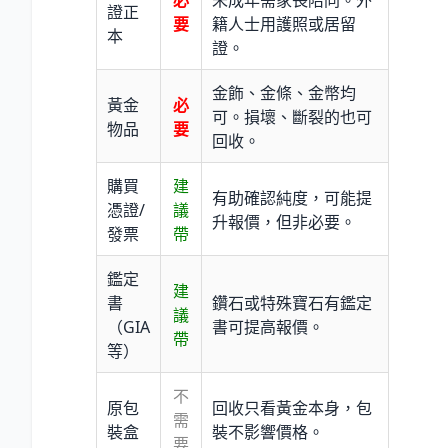
證正
要
籍人士用護照或居留
本
證。
金飾、金條、金幣均
黃金
必
可。損壞、斷裂的也可
物品
要
回收。
購買
建
有助確認純度，可能提
憑證/
議
升報價，但非必要。
發票
帶
鑑定
建
書
鑽石或特殊寶石有鑑定
議
（GIA
書可提高報價。
帶
等）
不
原包
回收只看黃金本身，包
需
裝盒
裝不影響價格。
要