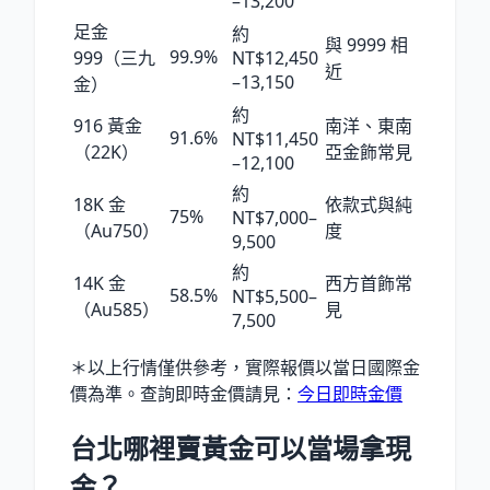
–13,200
足金
約
與 9999 相
99.9%
999（三九
NT$12,450
近
–13,150
金）
約
916 黃金
南洋、東南
91.6%
NT$11,450
（22K）
亞金飾常見
–12,100
約
18K 金
依款式與純
75%
NT$7,000–
（Au750）
度
9,500
約
14K 金
西方首飾常
58.5%
NT$5,500–
（Au585）
見
7,500
＊以上行情僅供參考，實際報價以當日國際金
價為準。查詢即時金價請見：
今日即時金價
台北哪裡賣黃金可以當場拿現
金？