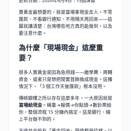
更新日期：2026年4月4日｜巧品珠寶
賣黃金最想要的，就是當場拿現金走人。不等
匯款、不看銀行通知、不用隔天再回來——這
篇就講清楚：台灣哪些地方真的能做到，以及
要注意什麼。
為什麼「現場現金」這麼重
要？
很多人賣黃金是因為急用錢——繳學費、周轉
資金、或者只是想把閒置首飾換成現金。這種
情況下，「3 個工作天後匯款」根本沒用。
傳統銀樓之所以存在這麼多年，一大原因就是
當場給現金
。稱重→報價→你點頭→數鈔票給
你，整個流程 15 分鐘內搞定。這是銀行、線
上平台做不到的。
不過並非所有「黃金回收」管道都是這樣，以