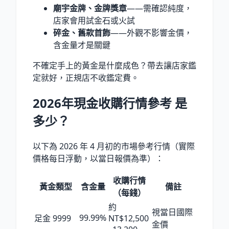
廟宇金牌、金牌獎章
——需確認純度，
店家會用試金石或火試
碎金、舊款首飾
——外觀不影響金價，
含金量才是關鍵
不確定手上的黃金是什麼成色？帶去讓店家鑑
定就好，正規店不收鑑定費。
2026年現金收購行情參考 是
多少？
以下為 2026 年 4 月初的市場參考行情（實際
價格每日浮動，以當日報價為準）：
收購行情
黃金類型
含金量
備註
（每錢）
約
視當日國際
99.99%
足金 9999
NT$12,500
金價