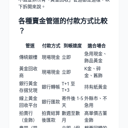
下拆開來說。
各種賣金管道的付款方式比較
？
管道
付款方式
到帳速度
適合場合
急用現金、
傳統銀樓
現場現金
立即
飾品黃金
黃金回收
K金、碎
現場現金
立即
商
金、舊飾
銀行黃金
T+1 至
銀行轉帳
持有紙黃金
T+3
存摺兌現
線上黃金
寄件後 1-5
外縣市、不
銀行匯款
回收平台
天
急用
拍賣行
拍賣結算
數週至數
高單價古董
（金飾）
後匯款
月
金飾