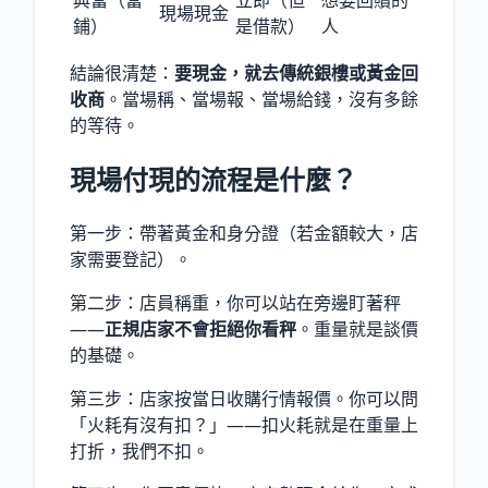
典當（當
立即（但
想要回贖的
現場現金
鋪）
是借款）
人
結論很清楚：
要現金，就去傳統銀樓或黃金回
收商
。當場稱、當場報、當場給錢，沒有多餘
的等待。
現場付現的流程是什麼？
第一步：帶著黃金和身分證（若金額較大，店
家需要登記）。
第二步：店員稱重，你可以站在旁邊盯著秤
——
正規店家不會拒絕你看秤
。重量就是談價
的基礎。
第三步：店家按當日收購行情報價。你可以問
「火耗有沒有扣？」——扣火耗就是在重量上
打折，我們不扣。