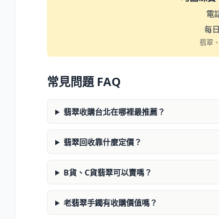
電
每日 
翡翠
常見問題 FAQ
翡翠收購台北在哪裡最推薦？
翡翠回收靠什麼定價？
B貨、C貨翡翠可以賣嗎？
老翡翠手鐲有收購價值嗎？