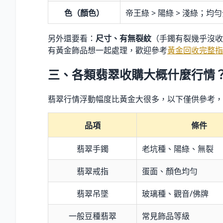
色（顏色）
帝王綠 > 陽綠 > 淺綠；均
另外還要看：
尺寸、有無裂紋
（手鐲有裂幾乎沒收
有黃金飾品想一起處理，歡迎參考
黃金回收完整指
三、各類翡翠收購大概什麼行情
翡翠行情浮動幅度比黃金大很多，以下僅供參考，
品項
條件
翡翠手鐲
老坑種、陽綠、無裂
翡翠戒指
蛋面、顏色均勻
翡翠吊墜
玻璃種、觀音/佛牌
一般豆種翡翠
常見飾品等級