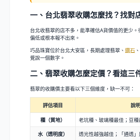
一、台北翡翠收購怎麼找？找對
台北收翡翠的店不多，能準確估A貨價值的更少。
偏低或根本報不出來。
巧品珠寶位於台北大安區，長期處理翡翠、
鑽石
、
覺說一個數字。
二、翡翠收購怎麼定價？看這三
翡翠的收購價主要看以下三個維度，缺一不可：
評估項目
說
種（質地）
老坑種、玻璃種最佳；豆種
水（透明度）
透光性越強越佳；「通透」