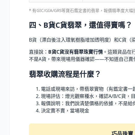
* 有GIC/GIA/GRS等寶石鑑定書的翡翠，報價精準度大
四、B貨C貨翡翠，還值得賣嗎？
B貨（漂白後注入環氧樹脂增加透明度）和C貨（
直接說：
B貨C貨沒有翡翠珠寶行情
。這類貨品在
不是A貨，帶來現場用儀器確認——不知道自己賣
翡翠收購流程是什麼？
電話或現場來訪，帶翡翠實物（有鑑定書一
現場評估：燈光觀察種水，確認A/B/C貨，
報價說明：我們說清楚價格的依據，不是給
決定賣不賣，當場現金
巧品珠寶