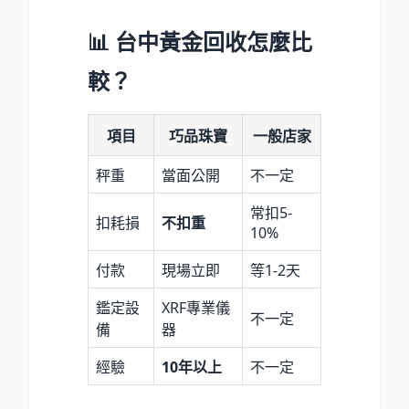
📊 台中黃金回收怎麼比
較？
項目
巧品珠寶
一般店家
秤重
當面公開
不一定
常扣5-
扣耗損
不扣重
10%
付款
現場立即
等1-2天
鑑定設
XRF專業儀
不一定
備
器
經驗
10年以上
不一定