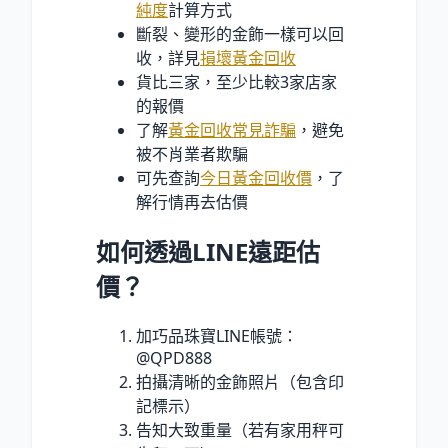
純度
計算方式
斷裂、變形的金飾一樣可以回
收，詳見
損壞黃金回收
貨比三家，至少比較3家店家
的報價
了解
黃金回收常見詐騙
，避免
被不肖業者欺騙
可先查詢
今日黃金回收價
，了
解行情再去估價
如何透過LINE遠距估
價？
加巧品珠寶LINE帳號：
@QPD888
拍攝清晰的金飾照片（包含印
記標示）
告知大致重量（若有家用秤可