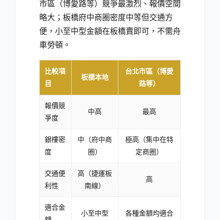
市區（博愛路等）競爭最激烈、報價空間
略大；板橋府中商圈密度中等但交通方
便，小至中型金額在板橋賣即可，不需舟
車勞頓。
比較項
台北市區（博愛
板橋本地
目
路等）
報價競
中高
最高
爭度
銀樓密
中（府中商
極高（集中在特
度
圈）
定商圈）
交通便
高（捷運板
高
利性
南線）
適合金
小至中型
各種金額均適合
額