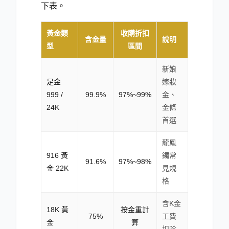
下表。
黃金類
收購折扣
含金量
說明
型
區間
新娘
足金
嫁妝
999 /
99.9%
97%~99%
金、
24K
金條
首選
龍鳳
916 黃
鐲常
91.6%
97%~98%
金 22K
見規
格
含K金
18K 黃
按金重計
75%
工費
金
算