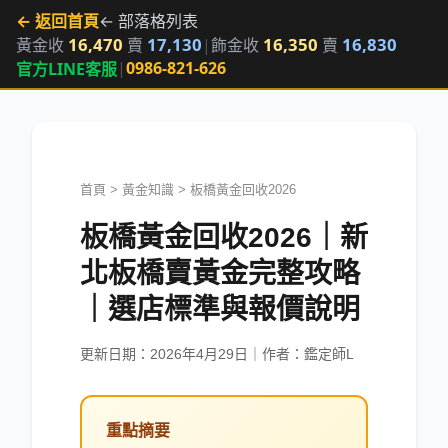
← 返回首頁
← 部落格列表
16,470
17,130
16,350
16,830
黃金收
賣
|
飾金收
賣
|
0986-821-626
官方LINE客服
首頁
>
黃金知識
>
板橋黃金回收2026
板橋黃金回收2026｜新
北板橋賣黃金完整攻略
｜選店標準與報價說明
更新日期：2026年4月29日｜作者：鑑定師L
重點摘要