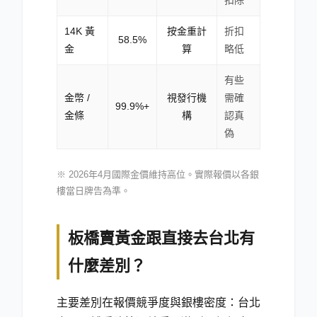
扣除
14K 黃
按金重計
折扣
58.5%
金
算
略低
有些
金幣 /
視發行機
需確
99.9%+
金條
構
認真
偽
※ 2026年4月國際金價維持高位。實際報價以各銀
樓當日牌告為準。
板橋賣黃金跟直接去台北有
什麼差別？
主要差別在報價競爭度與銀樓密度：台北