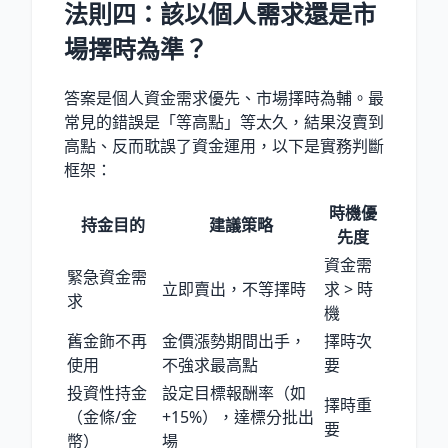
法則四：該以個人需求還是市
場擇時為準？
答案是個人資金需求優先、市場擇時為輔。最
常見的錯誤是「等高點」等太久，結果沒賣到
高點、反而耽誤了資金運用，以下是實務判斷
框架：
時機優
持金目的
建議策略
先度
資金需
緊急資金需
立即賣出，不等擇時
求 > 時
求
機
舊金飾不再
金價漲勢期間出手，
擇時次
使用
不強求最高點
要
投資性持金
設定目標報酬率（如
擇時重
（金條/金
+15%），達標分批出
要
幣）
場