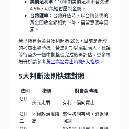
美債殖利率
：10年期美債殖利率若突破
4.5%，可能短暫壓制金價。
台幣匯率
：台幣升值時，以台幣計價的
黃金回收金額相對下降，需留意匯率因
素。
若已持有黃金且獲利超過 20%，目前是合理
的考慮出場時機；若是近期以高點購入，建議
等待至少一個中期整理完成後再評估。更多市
場分析請參考
黃金高點賣出時機5大指標
。
5大判斷法則快速對照
法則
指標
對賣金時機
法則
美元走弱
有利，偏向賣出
一
法則
地緣政治風險
事件初期有利，消退後
二
高
回調
法則
報價最貼近市場，建議