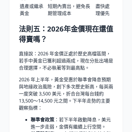
遺產或繼承
短期內賣出，避免長
盡快處
黃金
期管理成本
理優先
法則五：2026年金價現在還值
得賣嗎？
直接說：2026 年金價正處於歷史高檔區間，
若手中黃金已獲利超過兩成，現在分批出場是
合理選擇，不必執著等到最高點。
2026 年
上半年，黃金受惠於聯準會降息預期
與地緣政治風險，創下多次歷史新高，每英兩
一度突破
3,500 美元
，折合台灣每台錢約
13,500〜14,500
元之間。下半年走勢的主要
觀察指標：
聯準會政策
：若下半年啟動降息，美元
進一步走弱，金價有繼續上行空間。