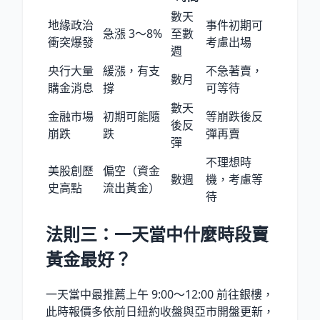
數天
地緣政治
事件初期可
急漲 3〜8%
至數
衝突爆發
考慮出場
週
央行大量
緩漲，有支
不急著賣，
數月
購金消息
撐
可等待
數天
金融市場
初期可能隨
等崩跌後反
後反
崩跌
跌
彈再賣
彈
不理想時
美股創歷
偏空（資金
數週
機，考慮等
史高點
流出黃金）
待
法則三：一天當中什麼時段賣
黃金最好？
一天當中最推薦上午 9:00〜12:00 前往銀樓，
此時報價多依前日紐約收盤與亞市開盤更新，