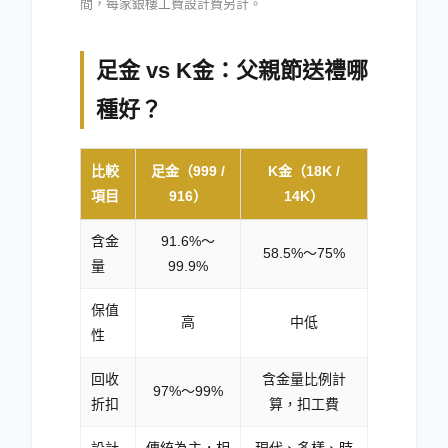
間，每家銀樓工費設計費另計。
足金 vs K金：父親節送禮哪
種好？
比較
足金（999 /
K金（18K /
項目
916）
14K）
含金
91.6%～
58.5%～75%
量
99.9%
保值
高
中低
性
回收
含金量比例計
97%～99%
折扣
算，扣工費
設計
傳統為主，相
現代、多樣、時