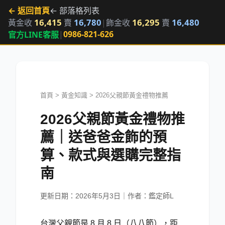
← 返回首頁
← 部落格列表
16,415
16,780
16,295
16,480
黃金收
賣
|
飾金收
賣
|
0986-821-626
官方LINE客服
首頁
>
黃金知識
>
2026父親節黃金禮物推薦
2026父親節黃金禮物推
薦｜送爸爸金飾的預
算、款式與選購完整指
南
更新日期：
2026年5月3日
｜作者：鑑定師L
台灣父親節是 8 月 8 日（八八節），距