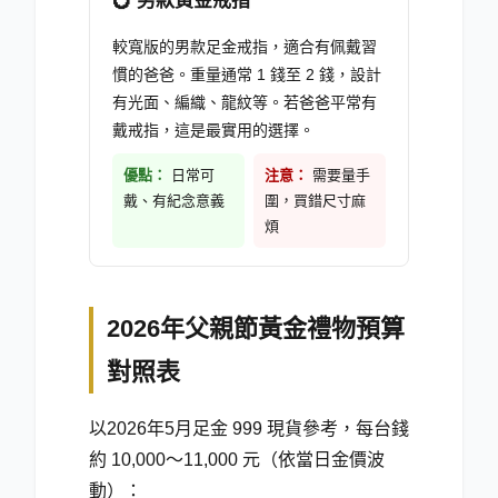
💍
男款黃金戒指
較寬版的男款足金戒指，適合有佩戴習
慣的爸爸。重量通常 1 錢至 2 錢，設計
有光面、編織、龍紋等。若爸爸平常有
戴戒指，這是最實用的選擇。
優點：
日常可
注意：
需要量手
戴、有紀念意義
圍，買錯尺寸麻
煩
2026年父親節黃金禮物預算
對照表
以
2026年5月
足金 999 現貨參考，每台錢
約 10,000～11,000 元（依當日金價波
動）：