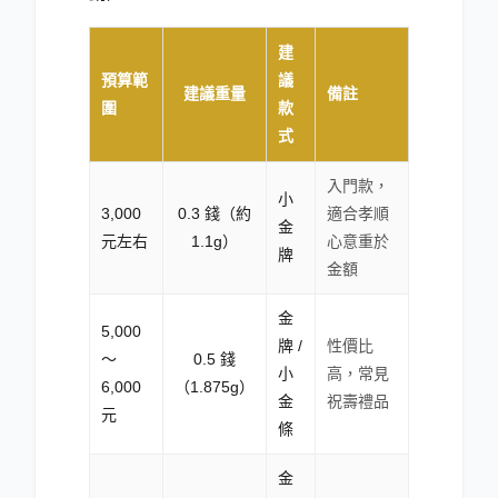
建
預算範
議
建議重量
備註
圍
款
式
入門款，
小
3,000
0.3 錢（約
適合孝順
金
元左右
1.1g）
心意重於
牌
金額
金
5,000
牌 /
性價比
～
0.5 錢
小
高，常見
6,000
（1.875g）
金
祝壽禮品
元
條
金