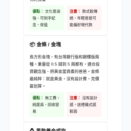
優點：
文化意涵
注意：
款式較傳
強、可刻字紀
統，年輕爸爸可
念、保值
能偏好現代款
📦
金條 / 金塊
長方形金塊，有台灣銀行版和銀樓版兩
種。重量從 0.5 錢到 5 兩都有。適合投
資觀念強、把黃金當資產的爸爸。金條
最純粹：就是黃金，沒有設計費，克價
最划算。
優點：
無工費、
注意：
沒有設計
純度高、回收容
感，送禮儀式感
易
較弱