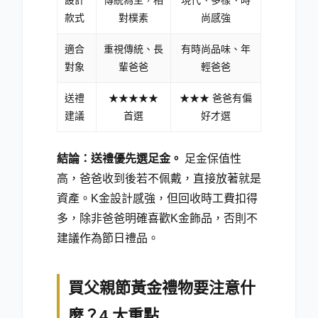
款式
對樸素
尚感強
適合
重視傳統、長
有時尚品味、年
對象
輩爸爸
輕爸爸
送禮
★★★★★
★★★ 爸爸有偏
建議
首選
好才選
結論：送禮優先選足金。
足金保值性
高，爸爸收到後若不佩戴，直接放著就是
資產。K金設計感強，但回收時工費扣得
多，除非爸爸明確喜歡K金飾品，否則不
建議作為節日禮品。
買父親節黃金禮物要注意什
麼？4 大重點