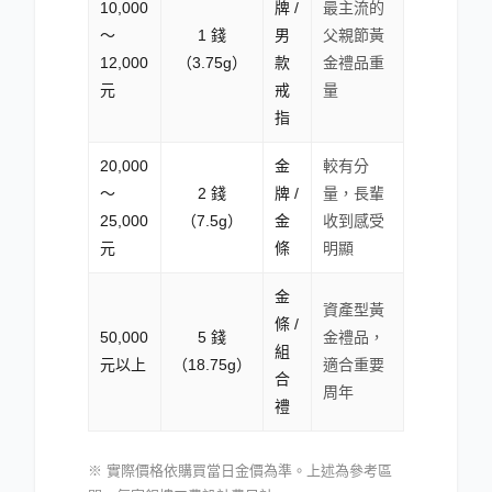
10,000
牌 /
最主流的
～
1 錢
男
父親節黃
12,000
（3.75g）
款
金禮品重
元
戒
量
指
20,000
金
較有分
～
2 錢
牌 /
量，長輩
25,000
（7.5g）
金
收到感受
元
條
明顯
金
資產型黃
條 /
50,000
5 錢
金禮品，
組
元以上
（18.75g）
適合重要
合
周年
禮
※ 實際價格依購買當日金價為準。上述為參考區