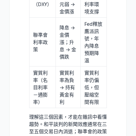
（DXY）
元弱 →
利率環
金價漲
境支撐
Fed釋放
降息 →
鷹派訊
聯準會
金價
號，年
利率政
漲；升
內降息
策
息 → 金
預期降
價跌
溫
實質利
實質利
實質利
率（名
率為負
率仍偏
目利率
→ 持有
低，但
－通膨
黃金有
壓縮空
率）
利
間有限
理解這三個因素，才能在雜訊中看懂
趨勢。和平談判的新聞效應通常在三
至五個交易日內消退；聯準會的政策