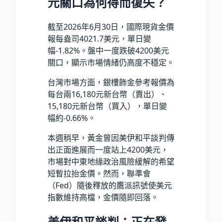
元關口為何得而復失？
截至2026年6月30日
，國際現貨金價
報每盎司
4021.7美元
，單日變
幅
-1.82%
。盤中一度跌破4200美元
關口，顯示市場情緒仍高度不穩定。
台灣市場方面，銀樓飾金參考報價為
每台兩
16,180元新台幣
（賣出）、
15,180元新台幣
（買入），單日變
幅約
-0.66%
。
本週稍早，黃金曾因美伊和平談判傳
出正面進展而一度站上4200美元，
市場對中東地緣政治風險緩解的希望
短暫拉抬金價。然而，聯準會
（Fed）隨後釋放的鷹派訊號使美元
指數維持高檔，金價隨即回落。
美伊和平談判：正在發