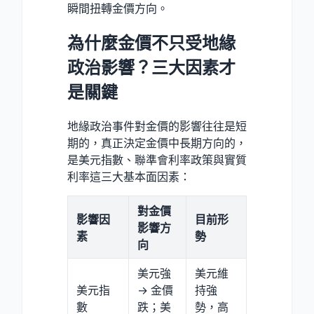
瞬間扭轉金價方向。
為什麼金價不只受地緣
政治影響？三大因素才
是關鍵
地緣政治事件對金價的影響往往是短
期的，真正決定金價中長期方向的，
是美元指數、聯準會利率政策與實質
利率這三大基本面因素：
對金價
影響因
目前形
影響方
素
勢
向
美元強
美元維
美元指
→ 金價
持強
數
跌；美
勢，高