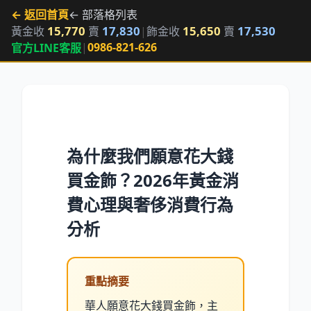
← 返回首頁
← 部落格列表
15,770
17,830
15,650
17,530
黃金收
賣
|
飾金收
賣
|
0986-821-626
官方LINE客服
為什麼我們願意花大錢
買金飾？2026年黃金消
費心理與奢侈消費行為
分析
重點摘要
華人願意花大錢買金飾，主