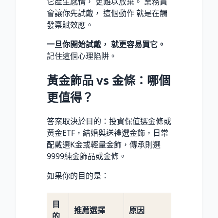
它產生感情， 更難以放棄。 業務員
會讓你先試戴， 這個動作 就是在觸
發稟賦效應。
一旦你開始試戴， 就更容易買它。
記住這個心理陷阱。
黃金飾品 vs 金條：哪個
更值得？
答案取決於目的：投資保值選金條或
黃金ETF，結婚與送禮選金飾，日常
配戴選K金或輕量金飾，傳承則選
9999純金飾品或金條。
如果你的目的是：
目
推薦選擇
原因
的