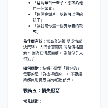
「爸媽辛苦一輩子，應該給他
們一個驚喜」
「這個金鎖片，以後可以傳給
孩子」
「讓我幫你選一個有意義的款
式」
為什麼有效：
當商業決策 變成情感
決策時， 人們會更願意 忽略價格因
素。 因為在情感面前， 談錢似乎太
俗氣了。
如何應對：
結婚不需要「最好的」，
需要的是「負擔得起的」。 不要讓
業務員用情感 讓你超出預算。
戰術五：損失厭惡
常見話術：