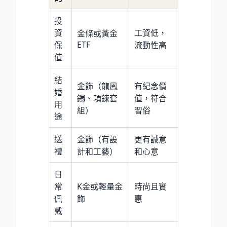
投
資
工資低，
金條或黃金
ETF
保
流動性高
值
結
金飾（龍鳳
有紀念價
婚
鐲、項鍊套
值，符合
用
組）
習俗
途
送
金飾（有設
更有誠意
禮
計和工藝）
和心意
日
常
K金或輕量金
時尚且實
佩
飾
惠
戴