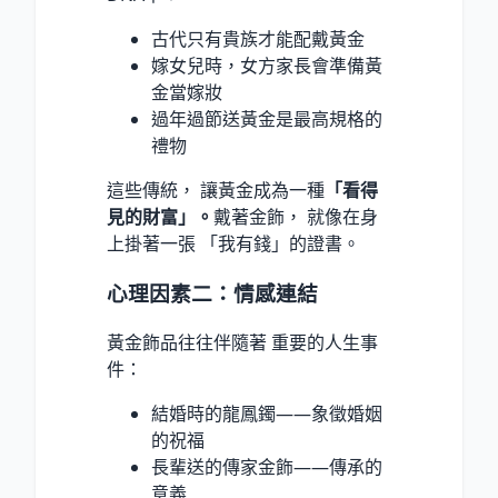
古代只有貴族才能配戴黃金
嫁女兒時，女方家長會準備黃
金當嫁妝
過年過節送黃金是最高規格的
禮物
這些傳統， 讓黃金成為一種
「看得
見的財富」。
戴著金飾， 就像在身
上掛著一張 「我有錢」的證書。
心理因素二：情感連結
黃金飾品往往伴隨著 重要的人生事
件：
結婚時的龍鳳鐲——象徵婚姻
的祝福
長輩送的傳家金飾——傳承的
意義