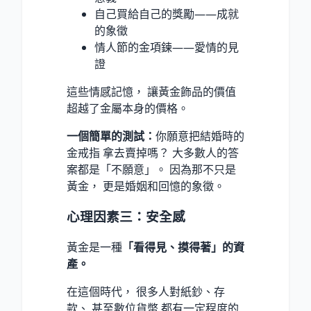
自己買給自己的獎勵——成就
的象徵
情人節的金項鍊——愛情的見
證
這些情感記憶， 讓黃金飾品的價值
超越了金屬本身的價格。
一個簡單的測試：
你願意把結婚時的
金戒指 拿去賣掉嗎？ 大多數人的答
案都是「不願意」。 因為那不只是
黃金， 更是婚姻和回憶的象徵。
心理因素三：安全感
黃金是一種
「看得見、摸得著」的資
產。
在這個時代， 很多人對紙鈔、存
款、 甚至數位貨幣 都有一定程度的