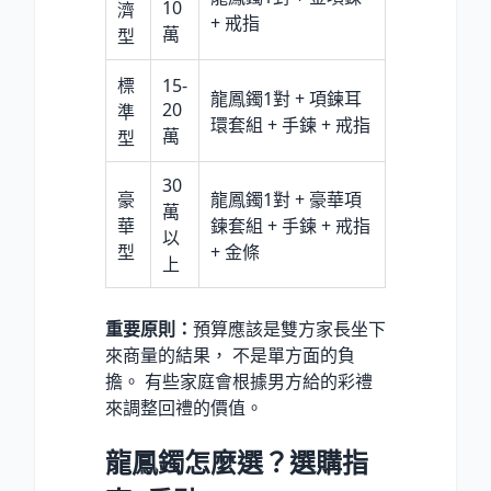
10
濟
+ 戒指
萬
型
標
15-
龍鳳鐲1對 + 項鍊耳
20
準
環套組 + 手鍊 + 戒指
萬
型
30
豪
龍鳳鐲1對 + 豪華項
萬
華
鍊套組 + 手鍊 + 戒指
以
型
+ 金條
上
重要原則：
預算應該是雙方家長坐下
來商量的結果， 不是單方面的負
擔。 有些家庭會根據男方給的彩禮
來調整回禮的價值。
龍鳳鐲怎麼選？選購指