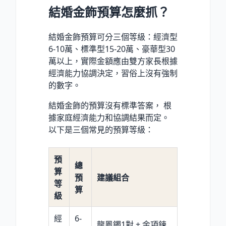
結婚金飾預算怎麼抓？
結婚金飾預算可分三個等級：經濟型
6-10萬、標準型15-20萬、豪華型30
萬以上，實際金額應由雙方家長根據
經濟能力協調決定，習俗上沒有強制
的數字。
結婚金飾的預算沒有標準答案， 根
據家庭經濟能力和協調結果而定。
以下是三個常見的預算等級：
預
總
算
預
建議組合
等
算
級
經
6-
龍鳳鐲1對 + 金項鍊