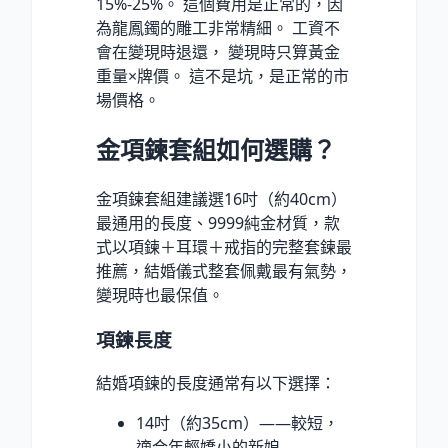
15%-25%。 這個費用是正常的，因
為龍鳳鐲的雕工非常精細。 工資不
會在變現時退還， 變現時只算黃金
重量×牌價。 這不是坑，是正常的市
場價格。
金項鍊套組如何選購？
金項鍊套組建議選16吋（約40cm）
最通用的長度、9999純金材質，款
式以項鍊＋耳環＋戒指的完整套鍊最
推薦，結婚儀式整套佩戴最有氣勢，
變現時也最保值。
項鍊長度
結婚項鍊的長度通常有以下選擇：
14吋（約35cm）——較短，
適合年輕嬌小的新娘