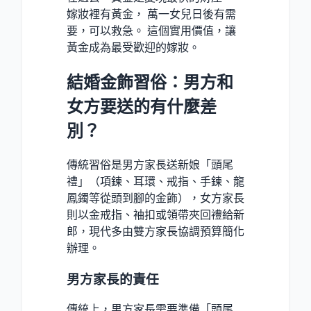
嫁妝裡有黃金， 萬一女兒日後有需
要，可以救急。 這個實用價值，讓
黃金成為最受歡迎的嫁妝。
結婚金飾習俗：男方和
女方要送的有什麼差
別？
傳統習俗是男方家長送新娘「頭尾
禮」（項鍊、耳環、戒指、手鍊、龍
鳳鐲等從頭到腳的金飾），女方家長
則以金戒指、袖扣或領帶夾回禮給新
郎，現代多由雙方家長協調預算簡化
辦理。
男方家長的責任
傳統上，男方家長需要準備「頭尾