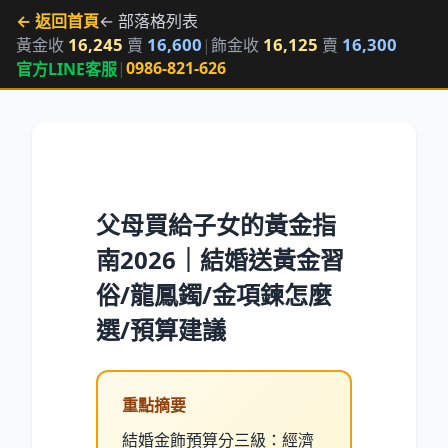
← 返回首頁
← 部落格列表
16,245
16,600
16,125
16,300
黃金收
賣
|
飾金收
賣
|
0986-821-626
官方LINE客服
父母買給子女的黃金指
南2026｜結婚送黃金習
俗/龍鳳鐲/金項鍊怎麼
選/預算建議
重點摘要
結婚金飾預算分三級：經濟