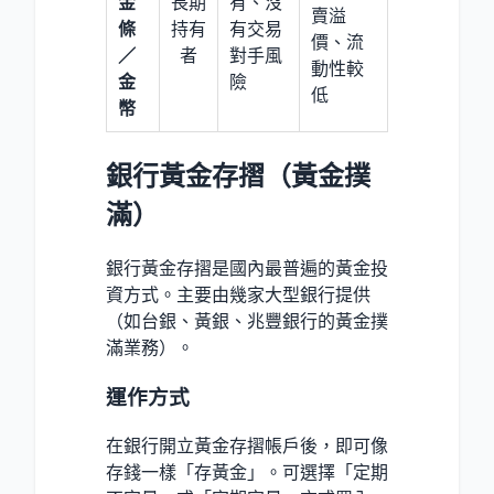
金
長期
有、沒
賣溢
條
持有
有交易
價、流
／
者
對手風
動性較
金
險
低
幣
銀行黃金存摺（黃金撲
滿）
銀行黃金存摺是國內最普遍的黃金投
資方式。主要由幾家大型銀行提供
（如台銀、黃銀、兆豐銀行的黃金撲
滿業務）。
運作方式
在銀行開立黃金存摺帳戶後，即可像
存錢一樣「存黃金」。可選擇「定期