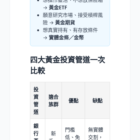
想操作靈活、不想放保險箱
→
黃金ETF
願意研究市場、接受槓桿風
險 →
黃金期貨
想真實持有、有存放條件
→
實體金條／金幣
四大黃金投資管道一次
比較
投
資
適合
優點
缺點
管
族群
道
銀
門檻
無實體
行
新
低、免
交割，