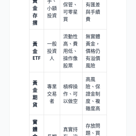
黃
手、
保管、
有匯差
金
小額
可零星
與手續
存
投資
買
費
摺
流動性
無實體
一般
高、費
黃金，
黃
投資
用低、
價格仍
金
ETF
人
操作像
有溢價
股票
風險
高風
黃
專業
槓桿操
險、保
金
交易
作、可
證金制
期
者
以做空
度、複
貨
雜度高
實
存放問
體
真實持
題、買