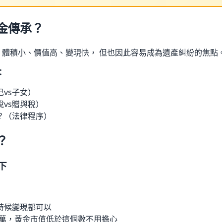
金傳承？
 體積小、價值高、變現快， 但也因此容易成為遺產糾紛的焦點
：
vs子女）
vs贈與稅）
？（法律程序）
？
下
時候變現都可以
9.8萬，黃金市值低於這個數不用擔心