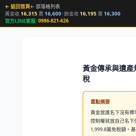
← 返回首頁
← 部落格列表
16,315
16,600
16,195
16,300
黃金收
賣
|
飾金收
賣
|
0986-821-626
官方LINE客服
黃金傳承與遺產
稅
重點摘要
黃金放誰名下沒有標
控制權就放自己名下
1,999.8萬免稅額