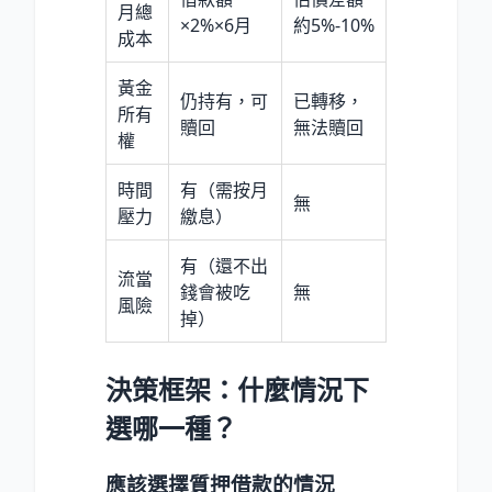
月總
×2%×6月
約5%-10%
成本
黃金
仍持有，可
已轉移，
所有
贖回
無法贖回
權
時間
有（需按月
無
壓力
繳息）
有（還不出
流當
錢會被吃
無
風險
掉）
決策框架：什麼情況下
選哪一種？
應該選擇質押借款的情況