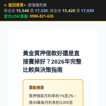
← 返回首頁
← 部落格列表
15,540
17,330
15,420
17,030
黃金收
賣
|
飾金收
賣
|
0986-821-626
官方LINE客服
黃金質押借款好還是直
接賣掉好？2026年完整
比較與決策指南
重點摘要
質押借款月利率約1%至2%，
借30萬每月利息約3,000至