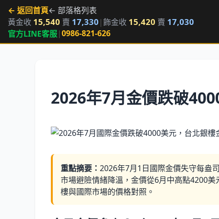
← 返回首頁
← 部落格列表
15,540
17,330
15,420
17,030
黃金收
賣
|
飾金收
賣
|
0986-821-626
官方LINE客服
2026年7月金價跌破4
重點摘要：
2026年7月1日國際金價失守每盎
市場避險情緒降溫，金價從6月中高點4200美
樓與國際市場的價格對照。