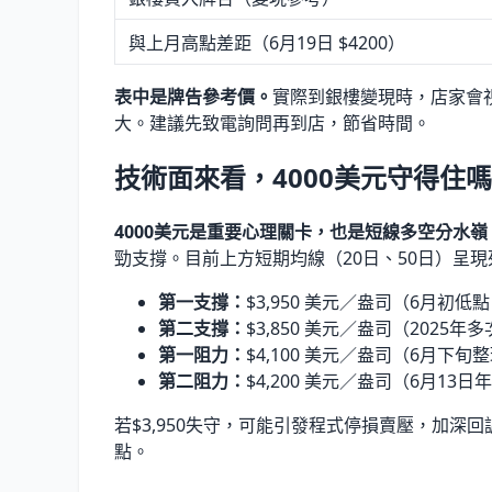
與上月高點差距（6月19日 $4200）
表中是牌告參考價。
實際到銀樓變現時，店家會視黃
大。建議先致電詢問再到店，節省時間。
技術面來看，4000美元守得住
4000美元是重要心理關卡，也是短線多空分水嶺
勁支撐。目前上方短期均線（20日、50日）呈
第一支撐：
$3,950 美元／盎司
（6月初低
第二支撐：
$3,850 美元／盎司
（2025年
第一阻力：
$4,100 美元／盎司
（6月下旬
第二阻力：
$4,200 美元／盎司
（6月13日
若
$3,950
失守，可能引發程式停損賣壓，加深回
點。