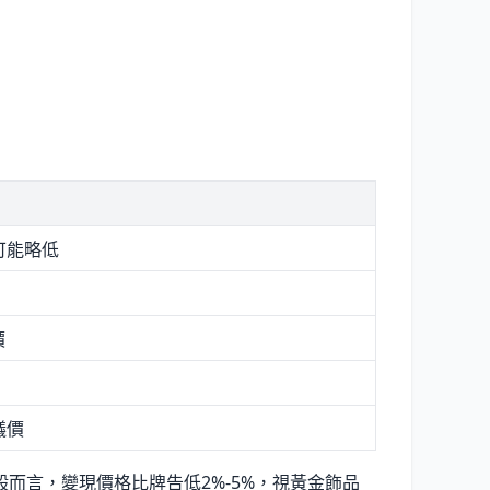
可能略低
價
議價
而言，變現價格比牌告低2%-5%，視黃金飾品