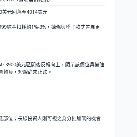
0美元回落至4014美元
999純金扣耗約1%-3%，鍊條與墜子款式差異更
850-3900美元區間後反轉向上，顯示該價位具備強
狀圖轉負，短線尚未止跌。
低部位；長線投資人則可視之為分批加碼的機會