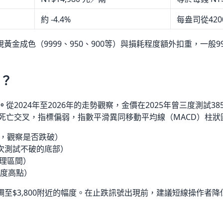
約 -4.4%
每盎司從420
金成色（9999、950、900等）與損耗程度額外扣重，一般9
嗎？
。
從2024年至2026年的走勢觀察，金價在2025年曾三度測試3
現死亡交叉，指標偏弱，指數平滑異同移動平均線（MACD）柱
點，觀察是否跌破）
多次測試不破的底部）
整理區間）
年度高點）
調至
$3,800
附近的幅度。在止跌訊號出現前，建議短線操作者降