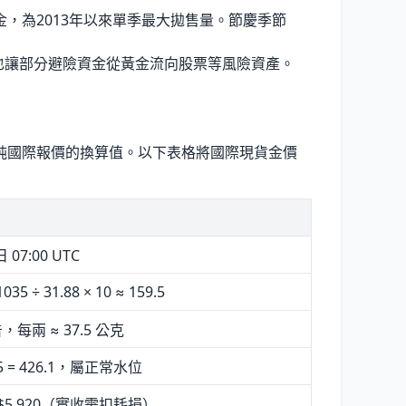
金，為2013年以來單季最大拋售量。節慶季節
也讓部分避險資金從黃金流向股票等風險資產。
純國際報價的換算值。以下表格將國際現貨金價
 07:00 UTC
1035 ÷ 31.88 × 10 ≈ 159.5
每兩 ≈ 37.5 公克
7.5 = 426.1，屬正常水位
$5,920（實收需扣耗損）