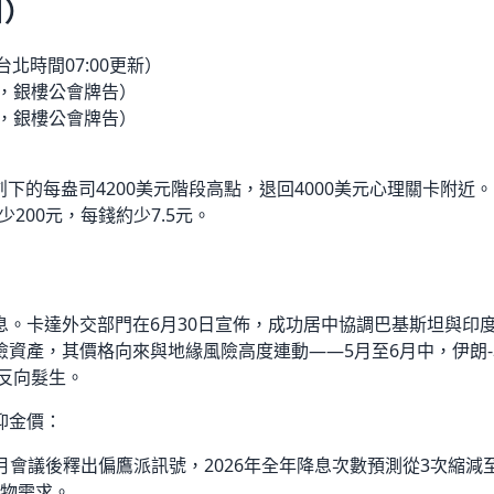
日）
台北時間07:00更新）
，銀樓公會牌告）
，銀樓公會牌告）
中創下的每盎司4200美元階段高點，退回4000美元心理關卡附近
兩少200元，每錢約少7.5元。
息。卡達外交部門在6月30日宣佈，成功居中協調巴基斯坦與印
資產，其價格向來與地緣風險高度連動——5月至6月中，伊朗-
後反向髮生。
抑金價：
月會議後釋出偏鷹派訊號，2026年全年降息次數預測從3次縮減
物需求。