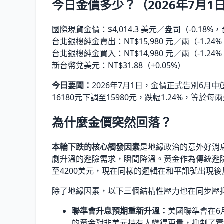
今日金價多少？（2026年7月1
國際現貨金價：$4,014.3 美元／盎司
（
-0.18%
，
台北銀樓純金賣出：NT$15,980 元／兩
（
-1.24%
台北銀樓純金買入：NT$14,980 元／兩
（
-1.24%
新台幣兌美元：NT$31.88
（
+0.05%
）
今日要聞：
2026年7月1日，金價正式告別6月
16180元下調至15980元，跌幅1.24%，等於每
為什麼金價突然回落？
本輪下跌的核心觸發因素
是地緣政治的意外好消
劇升溫的避險需求，瞬間降溫。黃金作為傳統避險
至4200美元，現在同樣的邏輯在和平訊號出現
除了地緣因素，以下三個結構性壓力也在同步壓
聯準會升息預期重新升溫：
美國聯準會在6
的黃金對非美元持有人變得更貴，抑制了實