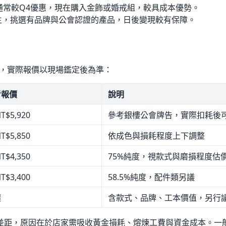
通常較Q4優惠，現在購入金飾或婚戒組，較具成本優勢。
為主，挑選有品牌與公會認證的產品，日後變現較有保障。
價，實際報價以現場鑑定後為準：
考報價
說明
$5,920
參考銀樓公會牌告，實際扣耗後
$5,850
依成色與損耗程度上下調整
$4,350
75%純度，視款式與磨損程度估
$3,400
58.5%純度，配件類另議
價
含款式、品牌、工本價值，另行
差距，原因在於店家需吸收黃金損耗、熔煉工費與資金成本。一般