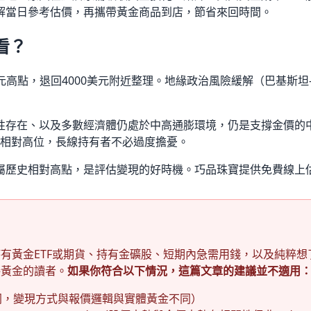
解當日參考估價，再攜帶黃金商品到店，節省來回時間。
看？
0美元高點，退回4000美元附近整理。地緣政治風險緩解（巴基
存在、以及多數經濟體仍處於中高通膨環境，仍是支撐金價的中
仍在相對高位，長線持有者不必過度擔憂。
屬歷史相對高點，是評估變現的好時機。巧品珠寶提供免費線上
有黃金ETF或期貨、持有金礦股、短期內急需用錢，以及純粹
接黃金的讀者。
如果你符合以下情況，這篇文章的建議並不適用
同，變現方式與報價邏輯與實體黃金不同）