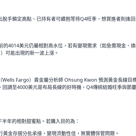
批脫手鎖定高點、已持有者可續抱等待Q4旺季、想買進者則逢回
元，目前的4014美元仍屬相對高水位，若有變現需求（如急需現金、
月）可能出現的新一波上漲。
ls Fargo）貴金屬分析師 Ohsung Kwon 預測黃金長
回調至4000美元是布局長線的好時機，Q4傳統結婚旺季與節慶
下半年的相對甜蜜點。若購入目的為：
或銀行黃金存摺分批承接，變現流動性佳，無實體保管問題。