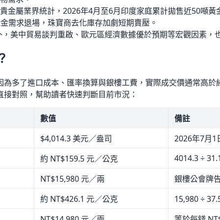
貴金屬業界統計，2026年4月至6月印度家庭累計拋售近50噸黃
後，結婚用金需求退場，珠寶商去化庫存加劇短期賣壓。
外，美中貿易談判重啟、歐元區經濟數據優於預期等宏觀因素，
？
因為多了進口成本、匯率換算與銀樓工費，實際成交價通常高於
直接對照，幫助讀者快速判斷目前市況：
數值
備註
$4,014.3 美元／盎司
2026年7月1日
4014.3 ÷ 31.
約 NT$159.5 元／公克
NT$15,980 元／兩
銀樓公會牌告，
約 NT$426.1 元／公克
15,980 ÷ 3
NT$14,980 元／兩
等於每錢 NT