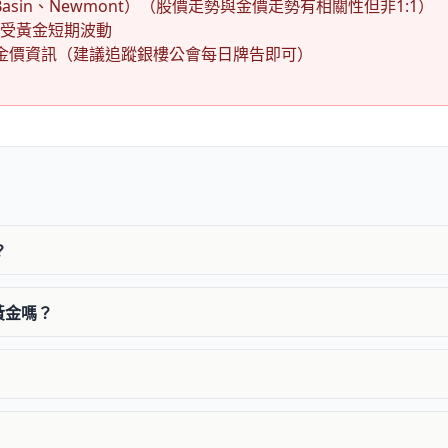
Basin、Newmont）（股價走勢與金價走勢有相關性但非1:1）
承受黃金短期波動
金價資訊（建議追蹤銀樓公會每日牌告即可）
？
黃金嗎？