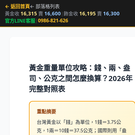
← 返回首頁
← 部落格列表
16,315
16,600
16,195
16,300
黃金收
賣
|
飾金收
賣
|
0986-821-626
官方LINE客服
黃金重量單位攻略：錢、兩、盎
司、公克之間怎麼換算？2026年
完整對照表
重點摘要
台灣黃金以「錢」為單位，1錢＝3.75公
克，1兩＝10錢＝37.5公克；國際則用「盎