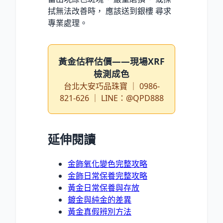
拭無法改善時， 應該送到銀樓 尋求
專業處理。
黃金估秤估價——現場XRF
檢測成色
台北大安巧品珠寶 ｜ 0986-
821-626 ｜ LINE：@QPD888
延伸閱讀
金飾氧化變色完整攻略
金飾日常保養完整攻略
黃金日常保養與存放
鍍金與純金的差異
黃金真假辨別方法