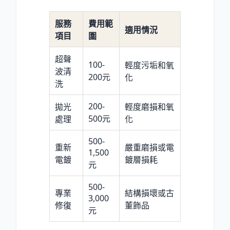
服務
費用範
適用情況
項目
圍
超聲
100-
輕度污垢和氧
波清
200元
化
洗
200-
拋光
輕度磨損和氧
500元
處理
化
500-
重新
嚴重磨損或電
1,500
電鍍
鍍層損耗
元
500-
專業
結構損壞或古
3,000
修復
董飾品
元