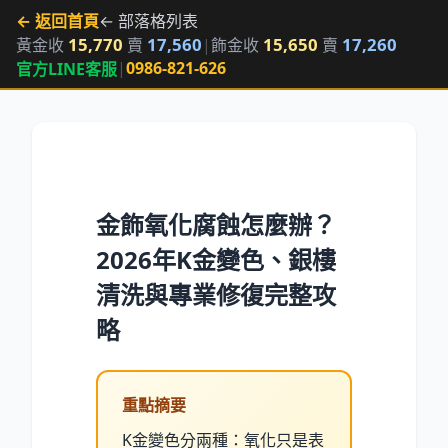
← 返回首頁
← 部落格列表
15,770
17,560
15,650
17,260
黃金收
賣
|
飾金收
賣
|
0986-821-626
官方LINE客服
金飾氧化腐蝕怎麼辦？
2026年K金變色、銀樓
清洗與專業修復完整攻
略
重點摘要
K金變色分兩種：氧化只是表