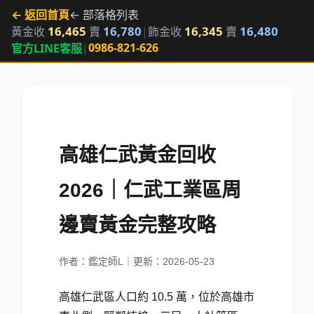
← 返回首頁
← 部落格列表
16,465
16,780
16,345
16,480
黃金收
賣
|
飾金收
賣
|
0986-821-626
官方LINE客服
高雄仁武黃金回收
2026｜仁武工業區周
邊賣黃金完整攻略
作者：鑑定師L｜更新：2026-05-23
高雄仁武區人口約 10.5 萬，位於高雄市