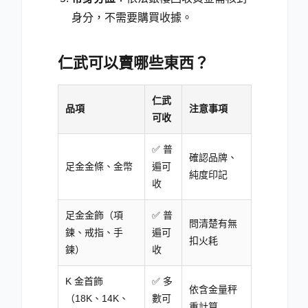
身分，不需要購買收據。
仁武可以賣哪些東西？
仁武
品項
注意事項
可收
✅ 普
確認品牌、
足金金條、金幣
遍可
純度印記
收
足金金飾（項
✅ 普
問清楚有無
鍊、戒指、手
遍可
扣火耗
鍊）
收
K 金首飾
✅ 多
依含金量秤
（18K、14K、
數可
重計算