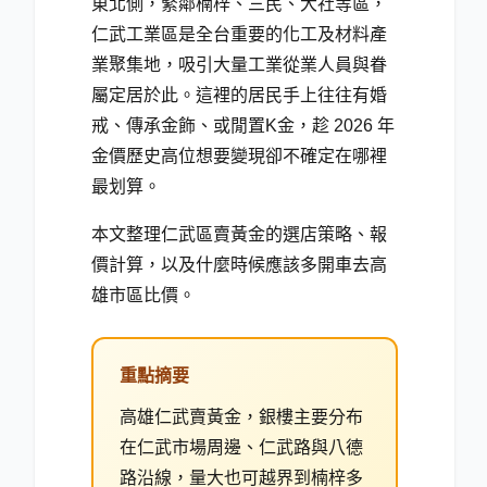
東北側，緊鄰楠梓、三民、大社等區，
仁武工業區是全台重要的化工及材料產
業聚集地，吸引大量工業從業人員與眷
屬定居於此。這裡的居民手上往往有婚
戒、傳承金飾、或閒置K金，趁 2026 年
金價歷史高位想要變現卻不確定在哪裡
最划算。
本文整理仁武區賣黃金的選店策略、報
價計算，以及什麼時候應該多開車去高
雄市區比價。
重點摘要
高雄仁武賣黃金，銀樓主要分布
在仁武市場周邊、仁武路與八德
路沿線，量大也可越界到楠梓多