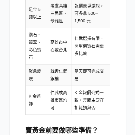
考慮高雄
報價競爭激烈，
足金 5
三民區、
可多拿 500–
錢以上
苓雅區
1,500 元
鑽石、
仁武選擇有限，
翡翠、
高雄市中
高單價寶石需更
彩色寶
心或台北
多比較
石
緊急變
就近仁武
當天即可完成交
現
銀樓
易
仁武或高
K 金報價公式一
K 金首
雄市區均
致，差距主要在
飾
可
扣耗損與否
賣黃金前要做哪些準備？