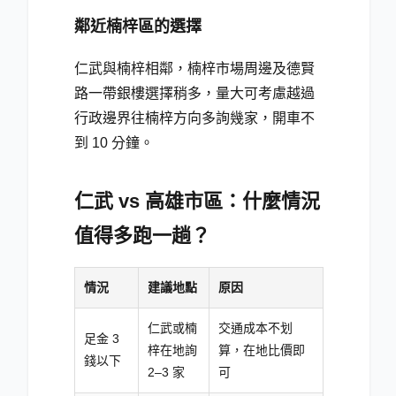
鄰近楠梓區的選擇
仁武與楠梓相鄰，楠梓市場周邊及德賢
路一帶銀樓選擇稍多，量大可考慮越過
行政邊界往楠梓方向多詢幾家，開車不
到 10 分鐘。
仁武 vs 高雄市區：什麼情況
值得多跑一趟？
情況
建議地點
原因
仁武或楠
交通成本不划
足金 3
梓在地詢
算，在地比價即
錢以下
2–3 家
可