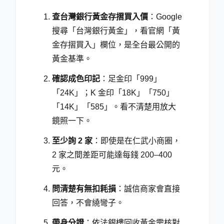
查台灣銀行黃金存摺買入價
：Google
搜尋「台灣銀行黃金」，看官網「黃
金存摺買入」欄位，是全台最公開的
黃金基準。
確認成色印記
：足金印「999」
「24K」；K 金印「18K」「750」
「14K」「585」。看不清楚用放大
鏡照一下。
至少詢 2 家
：即使是在仁武小商圈，
2 家之間差距可能達每錢 200–400
元。
問清楚有無扣耗損
：誠信商家會直接
回答，不會繞彎子。
帶身分證
：依法銀樓回收黃金需核對