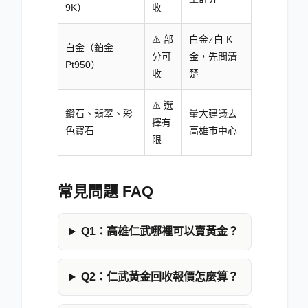
9K）
收
⚠️ 部
白金≠白 K
白金（鉑金
分可
金，先問清
Pt950）
收
楚
⚠️ 選
鑽石、翡翠、彩
量大建議去
擇有
色寶石
高雄市中心
限
常見問題 FAQ
Q1：高雄仁武哪裡可以賣黃金？
Q2：仁武黃金回收報價怎麼算？