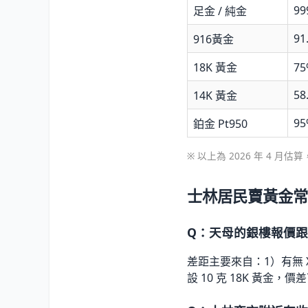
99
足金 / 純金
91
916黃金
18K 黃金
7
58
14K 黃金
95
鉑金 Pt950
※ 以上為 2026 年 4 
士林居民賣黃金常見
Q：天母的銀樓報價
差距主要來自：1）有無 
設 10 克 18K 黃金，價