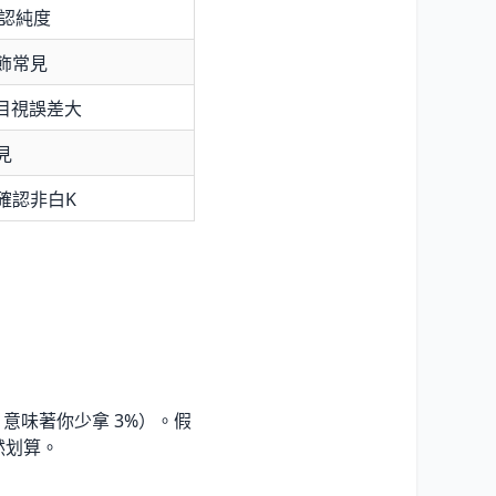
確認純度
飾常見
，目視誤差大
見
確認非白K
 意味著你少拿 3%）。假
顯然划算。