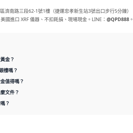
區濟南路三段62-1號1樓（捷運忠孝新生站3號出口步行5分鐘
美國進口 XRF 儀器、不扣耗損、現場現金。LINE：
@QPD888
收黃金？
銀樓嗎？
黃金值得嗎？
什麼文件？
收嗎？