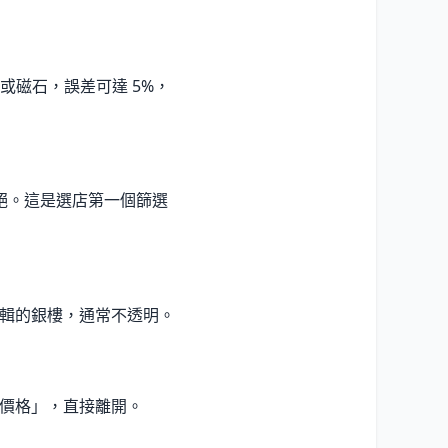
測或磁石，誤差可達 5%，
拒絕。這是選店第一個篩選
價邏輯的銀樓，通常不透明。
告知價格」，直接離開。