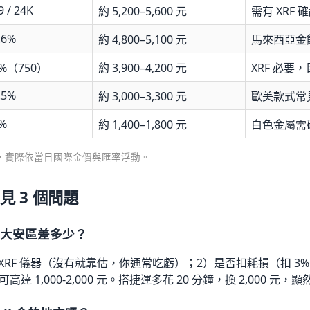
9 / 24K
約 5,200–5,600 元
需有 XRF 
.6%
約 4,800–5,100 元
馬來西亞金
5%（750）
約 3,900–4,200 元
XRF 必要
.5%
約 3,000–3,300 元
歐美款式常
%
約 1,400–1,800 元
白色金屬需
月估算，實際依當日國際金價與匯率浮動。
 3 個問題
跟大安區差多少？
XRF 儀器（沒有就靠估，你通常吃虧）；2）是否扣耗損（扣 3%
差可高達 1,000-2,000 元。搭捷運多花 20 分鐘，換 2,000 元，