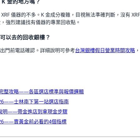
 K 金的地方嗎？
XRF 儀器的不多。K 金成分複雜，目視無法準確判斷，沒有 XR
 金，強烈建議找有儀器的專業回收點。
日可以去的回收銀樓？
出門前電話確認。詳細說明可參考
台灣銀樓假日營業時間攻略
，
6完整攻略——各區選店標準與報價邏輯
26——士林南下第一站選店指南
說明——帶金進店到拿現金步驟
26——賣黃金前必看的4個指標