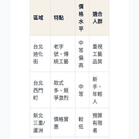
價
格
適合
區域
特點
水
人群
平
中
台北
老字
重視
等
迪化
號、傳
工藝
偏
街
統工藝
品質
高
新
台北
款式
中
手、
西門
多、競
等
年輕
町
爭激烈
人
新北
預算
價格實
較
三重/
有限
惠
低
蘆洲
者