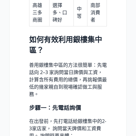
高雄
選擇
南部
中
三多
多、口
消費
等
商圈
碑好
者
如何有效利用銀樓集中
區？
善用銀樓集中區的方法很簡單：先電
話向 2–3 家詢問當日牌價與工資，
計算含所有費用的總價，再挑報價最
低的幾家親自到現場確認做工與服
務。
步驟一：先電話詢價
在出發前，先打電話給銀樓集中的2-
3家店家， 詢問當天牌價和工資費
用。 詢問時要具體：