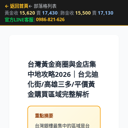
← 返回首頁
← 部落格列表
15,620
17,430
15,500
17,130
黃金收
賣
|
飾金收
賣
|
0986-821-626
官方LINE客服
台灣黃金商圈與金店集
中地攻略2026｜台北迪
化街/高雄三多/平價黃
金購買區域完整解析
重點摘要
台灣銀樓最集中的區域是台