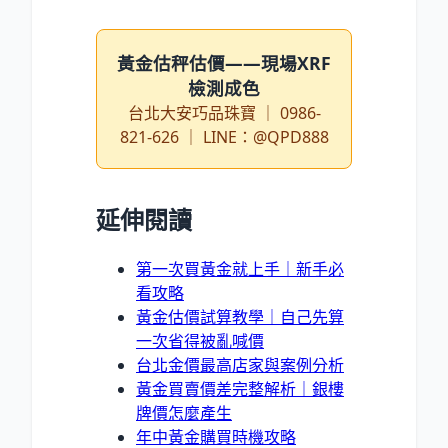
黃金估秤估價——現場XRF
檢測成色
台北大安巧品珠寶 ｜ 0986-
821-626 ｜ LINE：@QPD888
延伸閱讀
第一次買黃金就上手｜新手必
看攻略
黃金估價試算教學｜自己先算
一次省得被亂喊價
台北金價最高店家與案例分析
黃金買賣價差完整解析｜銀樓
牌價怎麼產生
年中黃金購買時機攻略