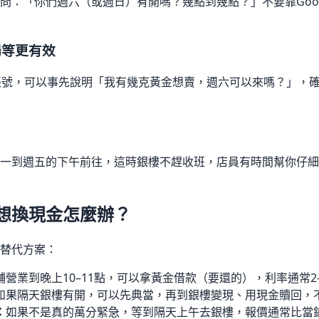
問：「你們週六（或週日）有開嗎？幾點到幾點？」不要靠Goog
到場等更有效
E帳號，可以事先說明「我有幾克黃金想賣，週六可以來嗎？」，
一到週五的下午前往，這時銀樓不趕收班，店員有時間幫你仔細
想換現金怎麼辦？
替代方案：
鋪營業到晚上10–11點，可以拿黃金借款（要還的），利率通常2–
如果隔天銀樓有開，可以先典當，再到銀樓變現、用現金贖回，
：
如果不是真的萬分緊急，等到隔天上午去銀樓，報價通常比當鋪高