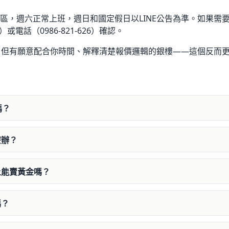
區，週六正常上班，週日和國定假日以LINE公告為準。如果需
）或電話（0986-821-626）確認。
，但有願意配合你時間、解釋清楚報價邏輯的銀樓——這個反而
嗎？
麼辦？
上能賣黃金嗎？
嗎？