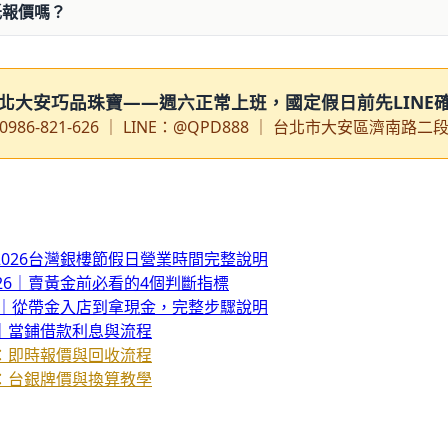
低報價嗎？
北大安巧品珠寶——週六正常上班，國定假日前先LINE
0986-821-626 ｜ LINE：@QPD888 ｜ 台北市大安區濟南路二
026台灣銀樓節假日營業時間完整說明
26｜賣黃金前必看的4個判斷指標
6｜從帶金入店到拿現金，完整步驟說明
｜當鋪借款利息與流程
：即時報價與回收流程
：台銀牌價與換算教學