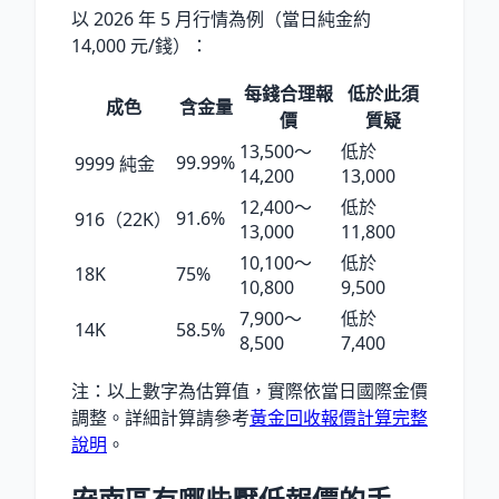
以
2026 年 5 月
行情為例（當日純金約
14,000
元/錢）：
每錢合理報
低於此須
成色
含金量
價
質疑
13,500〜
低於
99.99%
9999 純金
14,200
13,000
12,400〜
低於
91.6%
916（22K）
13,000
11,800
10,100〜
低於
18K
75%
10,800
9,500
7,900〜
低於
14K
58.5%
8,500
7,400
注：以上數字為估算值，實際依當日國際金價
調整。詳細計算請參考
黃金回收報價計算完整
說明
。