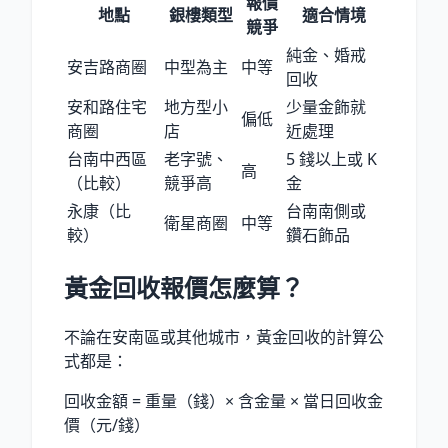
報價
地點
銀樓類型
適合情境
競爭
純金、婚戒
安吉路商圈
中型為主
中等
回收
安和路住宅
地方型小
少量金飾就
偏低
商圈
店
近處理
台南中西區
老字號、
5 錢以上或 K
高
（比較）
競爭高
金
永康（比
台南南側或
衛星商圈
中等
較）
鑽石飾品
黃金回收報價怎麼算？
不論在安南區或其他城市，黃金回收的計算公
式都是：
回收金額 = 重量（錢）× 含金量 × 當日回收金
價（元/錢）