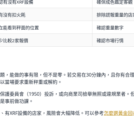
認有沒有XRF設備
確保成色鑑定客觀
有沒有扣火耗
排除謊報重量的店
在能看到秤面的位置
確認重量數字
少比較2家報價
確認市場行情
題，能做的事有限，但不是零。若交易在30分鐘內，且你有合
以當場要求重新秤重或解約。
保護委員會（1950）投訴，或向商業司檢舉無照或違規業者。
是事前做功課。
、有XRF設備的店家，風險會大幅降低。可以參考
怎麼選黃金回