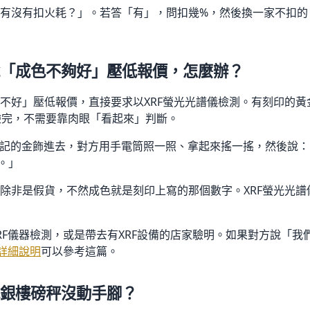
有沒有扣火耗？」。若答「有」，問扣幾%，然後換一家不扣的
「成色不夠好」壓低報價，怎麼辦？
不好」壓低報價，直接要求以XRF螢光光譜儀檢測。有刻印的黃
驗完，不需要靠肉眼「看起來」判斷。
99印記的金飾進去，對方用手電筒照一照、拿起來搖一搖，然後說
。」
除非是假貨，不然成色就是刻印上寫的那個數字。XRF螢光光譜
RF儀器檢測，或是帶去有XRF設備的店家驗明。如果對方說「我
定詳細說明
可以參考這篇。
銀樓磅秤沒動手腳？