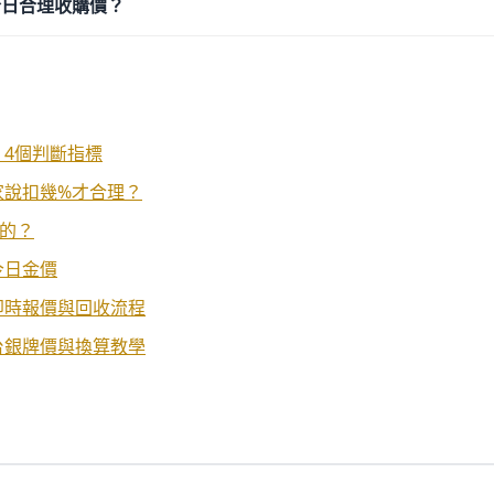
今日合理收購價？
4個判斷指標
家說扣幾%才合理？
做的？
今日金價
即時報價與回收流程
台銀牌價與換算教學