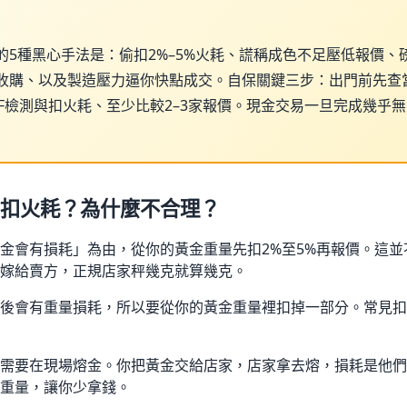
的5種黑心手法是：偷扣2%–5%火耗、謊稱成色不足壓低報價、
收購、以及製造壓力逼你快點成交。自保關鍵三步：出門前先查
RF檢測與扣火耗、至少比較2–3家報價。現金交易一旦完成幾乎
扣火耗？為什麼不合理？
金會有損耗」為由，從你的黃金重量先扣2%至5%再報價。這
嫁給賣方，正規店家秤幾克就算幾克。
後會有重量損耗，所以要從你的黃金重量裡扣掉一部分。常見扣
需要在現場熔金。你把黃金交給店家，店家拿去熔，損耗是他們
重量，讓你少拿錢。