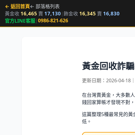
← 返回首頁
← 部落格列表
16,465
17,130
16,345
16,830
黃金收
賣
|
飾金收
賣
|
0986-821-626
官方LINE客服
黃金回收詐騙
更新日期：2026-04-1
在台灣賣黃金，大多數人
錢回家算帳才發現不對，
這篇整理5種最常見的黃
低。