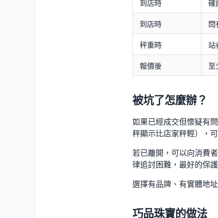
到店時
確
到店時
問
秤重時
站
報價後
至
被坑了怎麼辦？
如果已經成交但懷疑有問
秤顯示比店家秤輕），可
若已離開，可以向消費者
律追討困難，最好的保護
選擇有品牌、有實體地址
巧品珠寶的做法