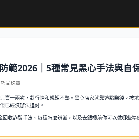
防範2026｜5種常見黑心手法與自
8｜巧品珠寶
只賣一兩次，對行情和規矩不熟。黑心店家就靠這點賺錢。被坑
但已經沒辦法追討。
金回收詐騙手法、每種怎麼辨識，以及去銀樓前你可以做哪些準