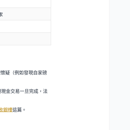
家
理懷疑（例如發現自家磅
但現金交易一旦完成，法
收銀樓
這篇。