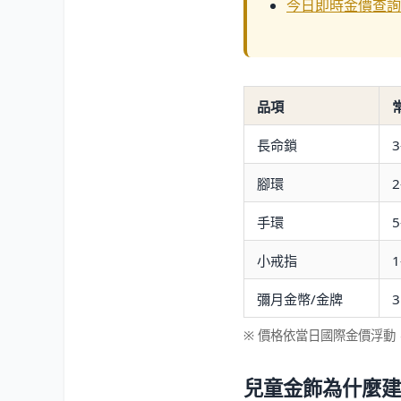
今日即時金價查詢
品項
長命鎖
3
腳環
2
手環
5
小戒指
1
彌月金幣/金牌
※ 價格依當日國際金價浮動，
兒童金飾為什麼建議