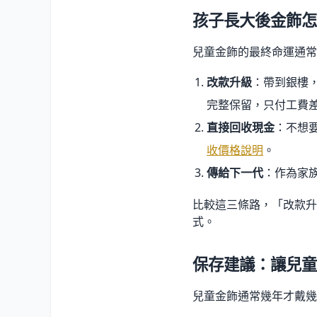
孩子長大後金飾怎
兒童金飾的最終命運通常
改款升級
：帶到銀樓
完整保留，只付工費
直接回收現金
：不想
收價格說明
。
傳給下一代
：作為家
比較這三條路，「改款升
式。
保存建議：讓兒童
兒童金飾通常幾年才戴幾