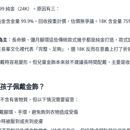
99 純金（24K）。原因有三：
金含金量 99.9%，回收按重計價，估價無爭議。18K 含金量 75%、
為主
：長命鎖、彌月腳環這些傳統款式幾乎都是純金打造，款式
長輩文化裡代表「完整、足夠」，選 18K 反而在意義上打了折
戴時容易變形。但兒童金飾本來就不建議長時間配戴，主要是收
孩子佩戴金飾？
不含有害物質，但以下情況需要留意：
配戴腳環、手環，避免鉤到衣物造成受傷
身時被壓到或夾到皮膚