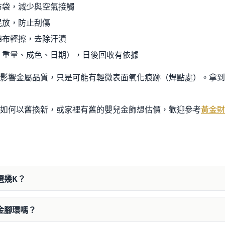
布袋，減少與空氣接觸
混放，防止刮傷
棉布輕擦，去除汗漬
、重量、成色、日期），日後回收有依據
影響金屬品質，只是可能有輕微表面氧化痕跡（焊點處）。拿到
如何以舊換新，或家裡有舊的嬰兒金飾想估價，歡迎參考
黃金財
選幾K？
金腳環嗎？