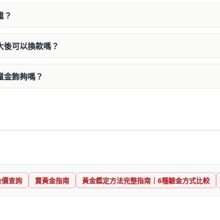
重？
大後可以換款嗎？
童金飾夠嗎？
金價查詢
賣黃金指南
黃金鑑定方法完整指南｜6種驗金方式比較