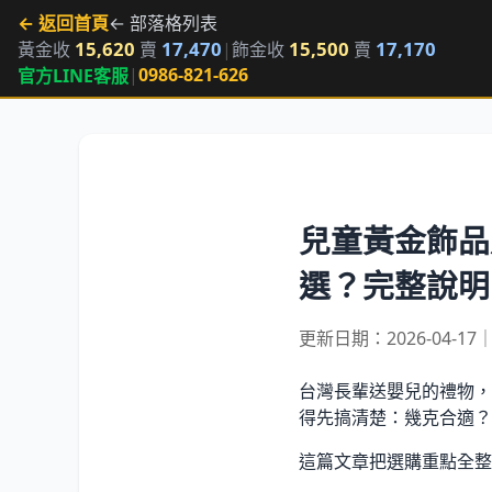
← 返回首頁
← 部落格列表
15,620
17,470
15,500
17,170
黃金收
賣
|
飾金收
賣
|
0986-821-626
官方LINE客服
兒童黃金飾品
選？完整說明
更新日期：2026-04-1
台灣長輩送嬰兒的禮物，
得先搞清楚：幾克合適？
這篇文章把選購重點全整