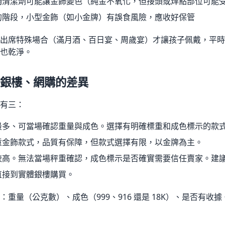
觸清潔劑可能讓金飾變色（純金不氧化，但接頭或焊點部位可能
的階段，小型金飾（如小金牌）有誤食風險，應收好保管
出席特殊場合（滿月酒、百日宴、周歲宴）才讓孩子佩戴，平時
也乾淨。
銀樓、網購的差異
有三：
最多、可當場確認重量與成色。選擇有明確標重和成色標示的款
童金飾款式，品質有保障，但款式選擇有限，以金牌為主。
較高。無法當場秤重確認，成色標示是否確實需要信任賣家。建
直接到實體銀樓購買。
重量（公克數）、成色（999、916 還是 18K）、是否有收