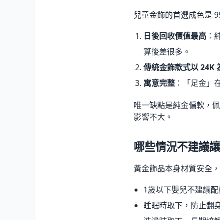
兒童金飾的首選成色是 9
日後回收價值最高
：純
算後差很多。
傳統金飾款式以 24K 
寓意完整
：「足金」在
唯一缺點是純金偏軟，佩
影響不大。
哪些情況不建議讓
黃金飾品本身材質安全，
1歲以下嬰兒不建議
睡眠時取下，防止翻