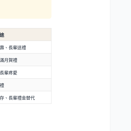
途
壽、長輩送禮
滿月賀禮
長輩疼愛
禮
存、長輩禮金替代