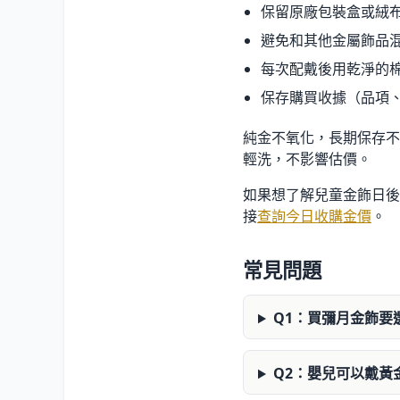
保留原廠包裝盒或絨
避免和其他金屬飾品
每次配戴後用乾淨的
保存購買收據（品項
純金不氧化，長期保存不
輕洗，不影響估價。
如果想了解兒童金飾日後
接
查詢今日收購金價
。
常見問題
Q1：買彌月金飾要
Q2：嬰兒可以戴黃