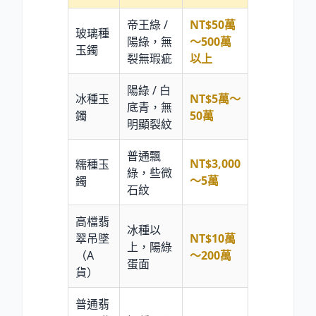
帝王綠 /
NT$50萬
玻璃種
陽綠，無
～500萬
玉鐲
裂無瑕疵
以上
陽綠 / 白
冰種玉
NT$5萬～
底青，無
鐲
50萬
明顯裂紋
普通飄
NT$3,000
糯種玉
綠，些微
～5萬
鐲
石紋
高檔翡
冰種以
翠吊墜
NT$10萬
上，陽綠
（A
～200萬
蛋面
貨）
普通翡