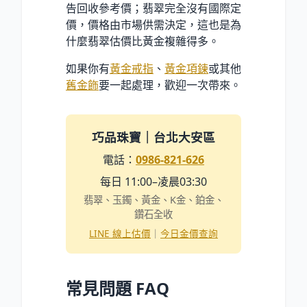
告回收參考價；翡翠完全沒有國際定
價，價格由市場供需決定，這也是為
什麼翡翠估價比黃金複雜得多。
如果你有
黃金戒指
、
黃金項鍊
或其他
舊金飾
要一起處理，歡迎一次帶來。
巧品珠寶｜台北大安區
電話：
0986-821-626
每日 11:00–凌晨03:30
翡翠、玉鐲、黃金、K金、鉑金、
鑽石全收
LINE 線上估價
｜
今日金價查詢
常見問題 FAQ