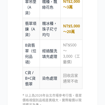
NT$2,000
翠吊墜
糯種，飄
～3萬
（A
綠花色
貨）
翡翠項
糯冰種，
NT$5,000
鍊（A
珠子尺寸
～20萬
貨）
均勻
NT$500
B貨翡
～
翠（任
經過酸洗
3,000（工
何品
填充處理
藝價）
項）
C貨 /
回收店家
B+C貨
染色處理
通常不收
翡翠
* 以上為2026年台北市場參考行情，翡翠
價格視個別品相差異極大，實際報價以現
場鑑定為準。