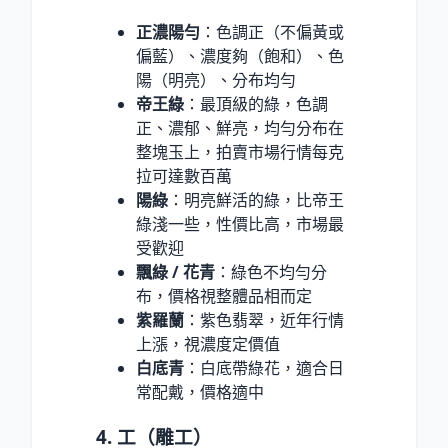
正濃陽勻
：色調正（不偏黃或
偏藍）、濃度夠（飽和）、色
陽（明亮）、分布均勻
帝王綠
：最頂級的綠，色調
正、濃郁、鮮亮，均勻分布在
整塊玉上，拍賣市場行情每克
拉可達數百萬
陽綠
：明亮鮮活的綠，比帝王
綠淺一些，性價比高，市場最
受歡迎
飄綠 / 花青
：綠色不均勻分
布，價格視整體品相而定
紫羅蘭
：紫色翡翠，近年行情
上漲，視濃度定價值
白底青
：白底帶綠花，適合日
常配戴，價格適中
4. 工（雕工）