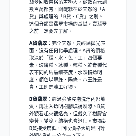
翡翠回收價格落差極大，從數百元到
數百萬都有，關鍵就在於天然的「A
貨」與處理的「B貨、C貨」之別。
這個分類是翡翠市場的基礎，賣翡翠
之前一定要先了解。
A貨翡翠
：完全天然，只經過拋光表
面，沒有任何化學處理。A貨的價格
取決於「種、水、色、工」四個要
素。玻璃種、冰種、糯種、乾青種代
表不同的結晶細密度，水頭指透明
度，顏色以翠綠、陽綠、帝王綠最
貴，工則是雕工好壞。
B貨翡翠
：經過強酸浸泡洗淨內部雜
質，再注入透明樹膠填補裂隙。B貨
外觀看起來很透亮，但戴久了樹膠會
變黃、變脆，結構也會退化。市場對
B貨接受度低，回收價格大約是同等
外觀A貨的十分之一以下。