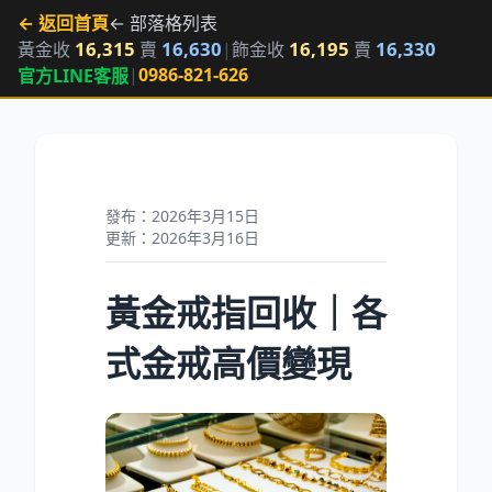
← 返回首頁
← 部落格列表
16,315
16,630
16,195
16,330
黃金收
賣
|
飾金收
賣
|
0986-821-626
官方LINE客服
發布：2026年3月15日
更新：2026年3月16日
黃金戒指回收｜各
式金戒高價變現