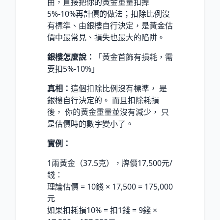
由，直接把你的黃金重量扣掉
5%-10%再計價的做法；扣除比例沒
有標準、由銀樓自行決定，是黃金估
價中最常見、損失也最大的陷阱。
銀樓怎麼說：
「黃金首飾有損耗，需
要扣5%-10%」
真相：
這個扣除比例沒有標準， 是
銀樓自行決定的。 而且扣除耗損
後， 你的黃金重量並沒有減少， 只
是估價時的數字變小了。
實例：
1兩黃金（37.5克），牌價17,500元/
錢：
理論估價 = 10錢 × 17,500 = 175,000
元
如果扣耗損10% = 扣1錢 = 9錢 ×