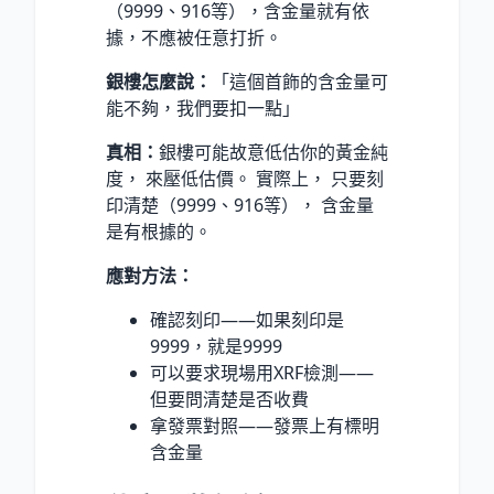
（9999、916等），含金量就有依
據，不應被任意打折。
銀樓怎麼說：
「這個首飾的含金量可
能不夠，我們要扣一點」
真相：
銀樓可能故意低估你的黃金純
度， 來壓低估價。 實際上， 只要刻
印清楚（9999、916等）， 含金量
是有根據的。
應對方法：
確認刻印——如果刻印是
9999，就是9999
可以要求現場用XRF檢測——
但要問清楚是否收費
拿發票對照——發票上有標明
含金量