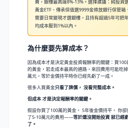
費，銀樓最高達8%-13%。選擇建議：純投資
黃金ETF、傳承保值選9999金條放銀行保管箱
需要日常變現才選銀樓，且持有超過5年可把
均成本壓到1%以內。
為什麼要先算成本？
因為成本才是決定黃金投資報酬率的關鍵：買100
的黃金，若走成本最高的通路，來回費用可能吃掉5
萬元，等於金價持平時你已經先虧了一成。
很多人買黃金
只看了牌價， 沒看完整成本。
但成本 才是決定報酬率的關鍵。
假設你買了100萬的黃金， 5年後金價持平， 你卻
了5-10萬元的費用——
等於還沒開始投資 就已經
了。