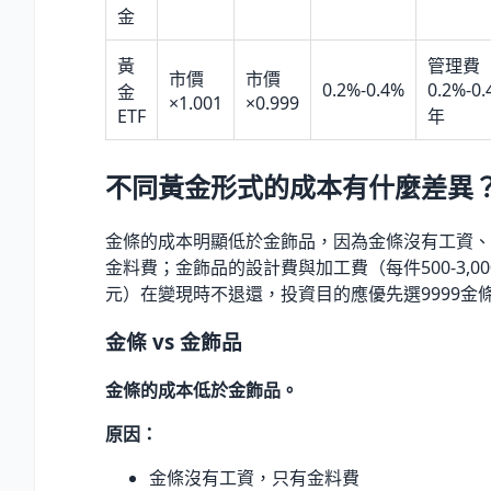
金
黃
管理費
市價
市價
0.2%-0.4%
0.2%-0.
金
×1.001
×0.999
ETF
年
不同黃金形式的成本有什麼差異
金條的成本明顯低於金飾品，因為金條沒有工資、
金料費；金飾品的設計費與加工費（每件500-3,00
元）在變現時不退還，投資目的應優先選9999金
金條 vs 金飾品
金條的成本低於金飾品。
原因：
金條沒有工資，只有金料費