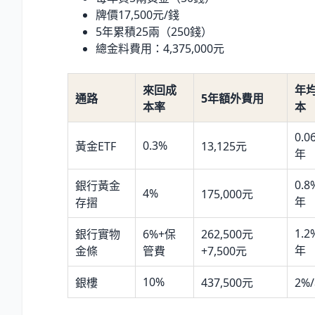
牌價17,500元/錢
5年累積25兩（250錢）
總金料費用：4,375,000元
來回成
年
通路
5年額外費用
本率
本
0.0
0.3%
黃金ETF
13,125元
年
0.8
銀行黃金
4%
175,000元
年
存摺
1.2
銀行實物
6%+保
262,500元
年
金條
管費
+7,500元
10%
銀樓
437,500元
2%