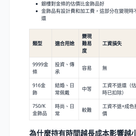
銀樓對金條的估價比金飾品好
金飾品有設計費和加工費，這部分在變現時
還
變現
類型
適合用途
難易
工資損失
度
9999金
投資、傳
容易
無
條
承
916金
結婚、日
工資不退還（
中等
飾
常佩戴
時已扣除）
750/K
時尚、日
工資不退+成色
較難
金飾品
常
價
為什麼持有時間越長成本影響越