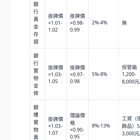
銀
行
掛牌價
掛牌價
黃
2%-4%
×1.01-
×0.98-
無
金
1.02
0.99
存
摺
銀
行
保管箱
掛牌價
掛牌價
實
5%-8%
1,200-
×1.03-
×0.97-
物
1.05
0.98
8,000
金
條
銀
樓
理論價
工資（
掛牌價
實
格
8%-13%
×1.03-
飾品）50
物
×0.90-
1.07
3,000
0.95
黃