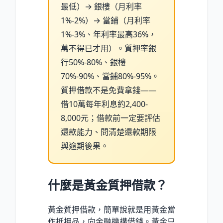
最低）→ 銀樓（月利率
1%-2%）→ 當鋪（月利率
1%-3%、年利率最高36%，
萬不得已才用）。質押率銀
行50%-80%、銀樓
70%-90%、當鋪80%-95%。
質押借款不是免費拿錢——
借10萬每年利息約2,400-
8,000元；借款前一定要評估
還款能力、問清楚還款期限
與逾期後果。
什麼是黃金質押借款？
黃金質押借款，簡單說就是用黃金當
作抵押品，向金融機構借錢。黃金只