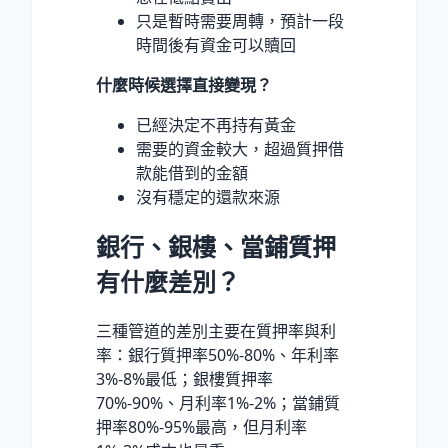
只是暫時需要周轉，預計一段
時間後有資金可以贖回
什麼時候選擇直接變現？
已經決定不再持有黃金
需要的資金較大，超過質押借
款能借到的金額
沒有穩定的還款來源
銀行、銀樓、當鋪質押
有什麼差別？
三種管道的差別主要在質押率與利
率：銀行質押率50%-80%、年利率
3%-8%最低；銀樓質押率
70%-90%、月利率1%-2%；當鋪質
押率80%-95%最高，但月利率