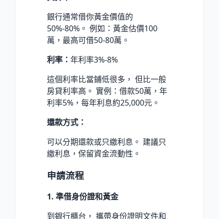
銀行通常借你黃金價值的
50%-80%。 例如：黃金估價100
萬，最高可借50-80萬。
利率：
年利率3%-8%
這個利率比當鋪低很多， 但比一般
房貸利率高。 實例：借款50萬，年
利率5%，每年利息約25,000元。
還款方式：
可以分期還款或只繳利息。 建議只
繳利息，保留資金流動性。
申請流程
1. 準借身份證和黃金
到銀行櫃台， 攜帶身份證明文件和