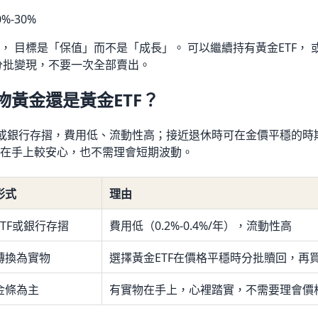
%-30%
， 目標是「保值」而不是「成長」。 可以繼續持有黃金ETF，
分批變現，不要一次全部賣出。
物黃金還是黃金ETF？
F或銀行存摺，費用低、流動性高；接近退休時可在金價平穩的時
在手上較安心，也不需理會短期波動。
形式
理由
ETF或銀行存摺
費用低（0.2%-0.4%/年），流動性高
轉換為實物
選擇黃金ETF在價格平穩時分批贖回，再
金條為主
有實物在手上，心裡踏實，不需要理會價