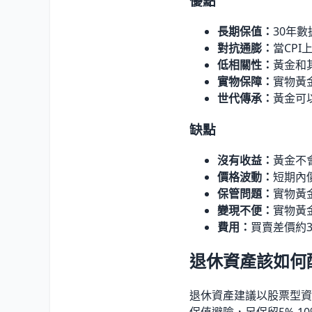
優點
長期保值：
30年
對抗通膨：
當CP
低相關性：
黃金和
實物保障：
實物黃
世代傳承：
黃金可
缺點
沒有收益：
黃金不
價格波動：
短期內
保管問題：
實物黃
變現不便：
實物黃
費用：
買賣差價約
退休資產該如何
退休資產建議以股票型資產