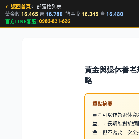
← 返回首頁
← 部落格列表
16,465
16,780
16,345
16,480
黃金收
賣
|
飾金收
賣
|
0986-821-626
官方LINE客服
黃金與退休養老
略
重點摘要
黃金可以作為退休資
益」，長期能對抗通
金，但不需要一次全