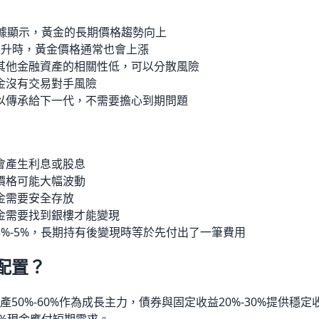
數據顯示，黃金的長期價格趨勢向上
I上升時，黃金價格通常也會上漲
其他金融資產的相關性低，可以分散風險
金沒有交易對手風險
以傳承給下一代，不需要擔心到期問題
會產生利息或股息
價格可能大幅波動
金需要安全存放
金需要找到銀樓才能變現
3%-5%，長期持有後變現時等於先付出了一筆費用
配置？
50%-60%作為成長主力，債券與固定收益20%-30%提供穩定收