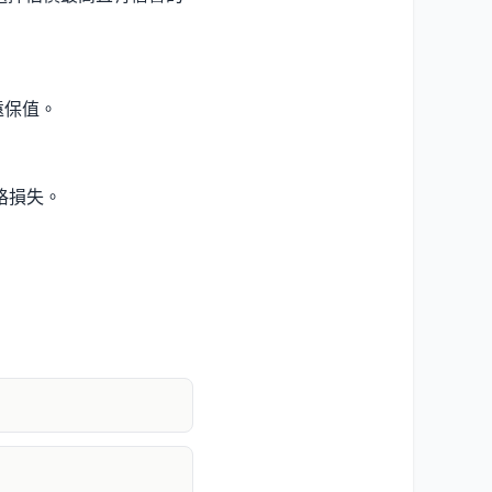
遠保值。
格損失。