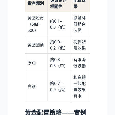
與黃金的
配置效
資產類別
相關性
果
美國股市
顯著降
約0.1–
（S&P
低組合
0.3（低）
500）
波動
約0.0–
提供避
美國國債
0.2（低）
險效果
約0.3–
有限降
原油
0.5（中）
低波動
和白銀
約0.7–
一起配
白銀
0.9（高）
置效果
有限
黃金配置策略——實例