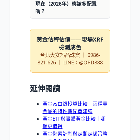
現在（2026年）應該多配置
嗎？
黃金估秤估價——現場XRF
檢測成色
台北大安巧品珠寶 ｜ 0986-
821-626 ｜ LINE：@QPD888
延伸閱讀
黃金vs白銀投資比較｜兩種貴
金屬的特性與配置建議
黃金ETF與實體黃金比較｜哪
個更值得
黃金儲蓄計劃與定期定額策略