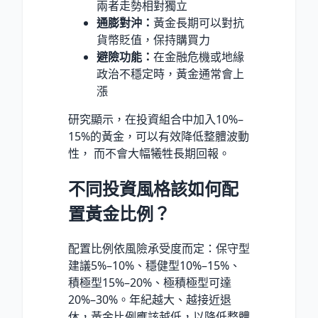
兩者走勢相對獨立
通膨對沖：
黃金長期可以對抗
貨幣貶值，保持購買力
避險功能：
在金融危機或地緣
政治不穩定時，黃金通常會上
漲
研究顯示，在投資組合中加入10%–
15%的黃金，可以有效降低整體波動
性， 而不會大幅犧牲長期回報。
不同投資風格該如何配
置黃金比例？
配置比例依風險承受度而定：保守型
建議5%–10%、穩健型10%–15%、
積極型15%–20%、極積極型可達
20%–30%。年紀越大、越接近退
休，黃金比例應該越低，以降低整體