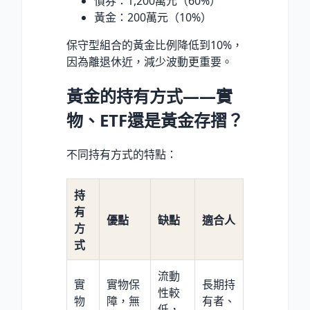
債券：1,200萬元（60%）
黃金：200萬元（10%）
保守型組合的黃金比例降低到10%，
因為離退休近，減少波動更重要。
黃金的持有方式——實
物、ETF還是黃金存摺？
不同持有方式的特點：
持
有
優點
缺點
適合人
方
式
流動
實
實物保
長期持
性較
物
障，無
有者、
低，