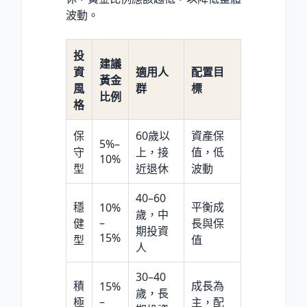
波動。
投
建議
資
適用人
配置目
黃金
風
群
標
比例
格
保
60歲以
資產保
5%–
守
上，接
值，低
10%
型
近退休
波動
40–60
穩
平衡成
10%
歲，中
–
健
長與保
期投資
15%
型
值
人
30–40
積
成長為
15%
歲，長
–
極
主，配