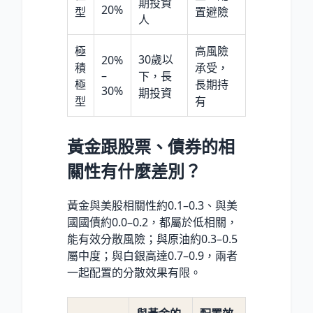
期投資
20%
型
置避險
人
極
高風險
30歲以
20%
積
承受，
–
下，長
極
長期持
30%
期投資
型
有
黃金跟股票、債券的相
關性有什麼差別？
黃金與美股相關性約0.1–0.3、與美
國國債約0.0–0.2，都屬於低相關，
能有效分散風險；與原油約0.3–0.5
屬中度；與白銀高達0.7–0.9，兩者
一起配置的分散效果有限。