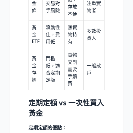
金
交易對
注重實
存放
條
手風險
物者
不便
流動性
無實
黃
多數投
佳，費
物持
金
資人
ETF
用低
有
實物
黃
門檻
交割
金
低，適
一般散
需要
存
合定期
戶
手續
摺
定額
費
定期定額 vs 一次性買入
黃金
定期定額的優點：