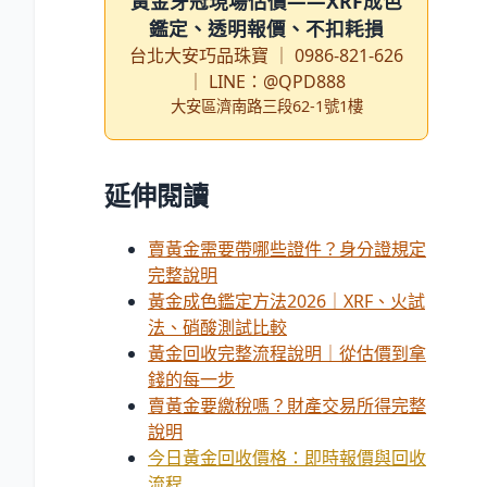
黃金牙冠現場估價——XRF成色
鑑定、透明報價、不扣耗損
台北大安巧品珠寶 ｜ 0986-821-626
｜ LINE：@QPD888
大安區濟南路三段62-1號1樓
延伸閱讀
賣黃金需要帶哪些證件？身分證規定
完整說明
黃金成色鑑定方法2026｜XRF、火試
法、硝酸測試比較
黃金回收完整流程說明｜從估價到拿
錢的每一步
賣黃金要繳稅嗎？財產交易所得完整
說明
今日黃金回收價格：即時報價與回收
流程