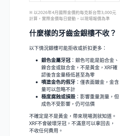
※ 以2026年4月國際金價約每克新台幣3,000元
計算，實際金價每日變動，以現場報價為準
什麼樣的牙齒金銀樓不收？
以下情況銀樓可能拒收或折扣更多：
銀色金屬牙冠
：銀色可能是鉑合金、
鎳合金或鈦合金，不是黃金，XRF確
認後含金量極低甚至為零
噴塗金色的假牙
：僅表面鍍金，金含
量可以忽略不計
極度腐蝕或損毀
：影響重量測量，但
成色不受影響，仍可估價
不確定是不是黃金，帶來現場測就知道。
XRF不會破壞牙冠，不滿意可以拿回去，
不收任何費用。