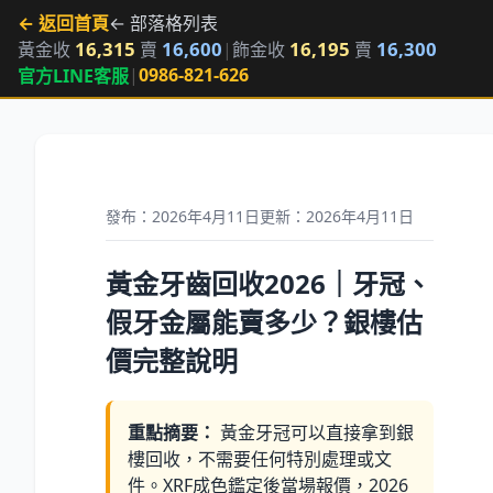
← 返回首頁
← 部落格列表
16,315
16,600
16,195
16,300
黃金收
賣
|
飾金收
賣
|
0986-821-626
官方LINE客服
發布：2026年4月11日
更新：2026年4月11日
黃金牙齒回收2026｜牙冠、
假牙金屬能賣多少？銀樓估
價完整說明
重點摘要：
黃金牙冠可以直接拿到銀
樓回收，不需要任何特別處理或文
件。XRF成色鑑定後當場報價，2026