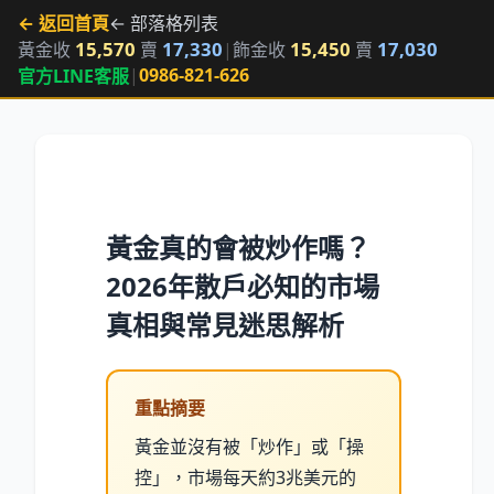
← 返回首頁
← 部落格列表
15,570
17,330
15,450
17,030
黃金收
賣
|
飾金收
賣
|
0986-821-626
官方LINE客服
黃金真的會被炒作嗎？
2026年散戶必知的市場
真相與常見迷思解析
重點摘要
黃金並沒有被「炒作」或「操
控」，市場每天約3兆美元的