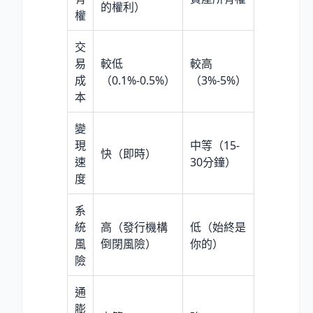
的權利）
權
交
易
較低
較高
成
（0.1%-0.5%）
（3%-5%）
本
變
現
中等（15-
快（即時）
速
30分鐘）
度
系
統
高（發行機構
低（始終是
風
倒閉風險）
你的）
險
通
膨