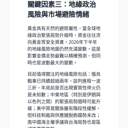
關鍵因素三：地緣政治
風險與市場避險情緒
黃金具有天然的避險屬性，當全球地
緣政治緊張局勢升級時，資金往往流
向黃金等安全資產。2026年下半年
的地緣風險地圖仍然充滿變數，這是
影響金價走勢最難以精確預測、但同
時也是波動最大的變數。
目前值得關注的地緣風險包括：俄烏
戰事已持續超過兩年，談判進程一波
三折，年底前是否出現實質性停火仍
是未知數；中東地區（特別是伊朗與
以色列之間）的緊張局勢隨時可能升
級；美中貿易關係雖有階段性緩解，
但科技制裁與供應鏈脫鉤趨勢未改；
南中國海主權爭議與台海局勢也是區