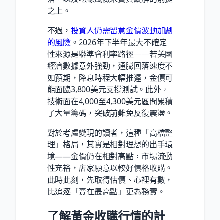
之上。
不過，
投資人仍需留意金價波動加劇
的風險
。2026年下半年最大不確定
性來源是聯準會利率路徑——若美國
經濟數據意外強勁，通膨回落速度不
如預期，降息時程大幅推遲，金價可
能面臨3,800美元支撐測試。此外，
技術面在4,000至4,300美元區間累積
了大量籌碼，突破前難免反復震盪。
對於考慮變現的讀者，這種「高檔整
理」格局，其實是相對理想的出手環
境——金價仍在相對高點，市場流動
性充裕，店家願意以較好價格收購。
此時此刻，先取得估價、心裡有數，
比追逐「賣在最高點」更為務實。
了解黃金收購行情的計