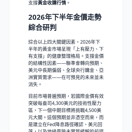
支撐
黃金收購行情
。
2026年下半年金價走勢
綜合研判
綜合以上四大關鍵因素，2026年下
半年的黃金市場呈現「上有壓力、下
有支撐」的健康整理格局。支撐金價
的結構性因素——聯準會轉向預期、
美元中長期偏弱、全球央行購金、亞
洲實質需求——在可預見的未來並未
消失。
目前市場普遍預期，若國際金價有效
突破每盎司4,300美元的技術性壓力
區，下一個中期目標將挑戰4,500美
元大關。這個預期並非憑空而來，而
是建立在Fed降息路徑確認、美元回
落，以及地緣風險未實質緩解的前提