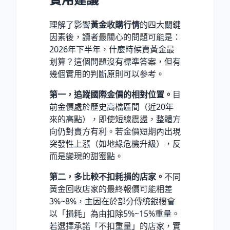
理解了影響
黃金收購行情
的四大關鍵
因素後，讀者最關心的問題可能是：
2026年下半年，什麼時候賣黃金最
划算？這個問題沒有標準答案，但有
幾個實用的判斷原則可以參考。
第一，追蹤國際金價的相對位置。
目
前金價處於歷史高檔區間（近20年
來的高點），即使短線震盪，整體方
向仍對賣方有利。若金價短期內出現
突發性上漲（如地緣危機升級），反
而是變現的甜蜜點。
第二，多比較不扣耗損的店家。
不同
黃金回收店家的最終報價可能相差
3%~8%，主因在於部分傳統銀樓會
以「損耗」為由扣除5%~15%重量。
若選擇承諾「不扣重量」的店家，實