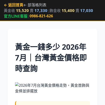
← 返回首頁
← 部落格列表
15,520
17,330
15,400
17,030
黃金收
賣
|
飾金收
賣
|
0986-821-626
官方LINE客服
黃金一錢多少 2026年
7月｜台灣黃金價格即
時查詢