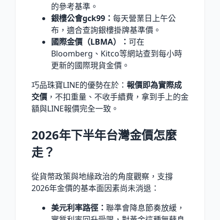
的參考基準。
銀樓公會gck99：
每天營業日上午公
布，適合查詢銀樓掛牌基準價。
國際金價（LBMA）：
可在
Bloomberg、Kitco等網站查到每小時
更新的國際現貨金價。
巧品珠寶LINE的優勢在於：
報價即為實際成
交價
，不扣重量、不收手續費，拿到手上的金
額與LINE報價完全一致。
2026年下半年台灣金價怎麼
走？
從貨幣政策與地緣政治的角度觀察，支撐
2026年金價的基本面因素尚未消退：
美元利率路徑：
聯準會降息節奏放緩，
實質利率回升受限，對黃金這種無孽息