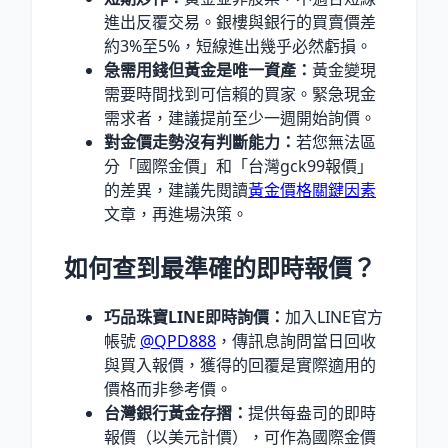
進出反覆交易。銀樓與銀行的買賣價差
約3%至5%，短線進出幾乎必然虧損。
急需用錢但黃金是唯一資產：
黃金變現
需要時間找到可信賴的買家。緊急現金
需求者，建議提前至少一週開始詢價。
對金價走勢沒有判斷能力：
若您無法區
分「國際金價」和「台灣gck99報價」
的差異，建議先閱讀
黃金價格關鍵因素
文章，再進場決策。
如何查到最準確的即時報價？
巧品珠寶LINE即時詢價：
加入LINE官方
帳號
@QPD888
，傳訊息詢問當日回收
與買入報價，獲得的回覆是實際適用的
價格而非參考價。
台灣銀行黃金存摺：
提供每盎司的即時
報價（以美元計價），可作為國際金價