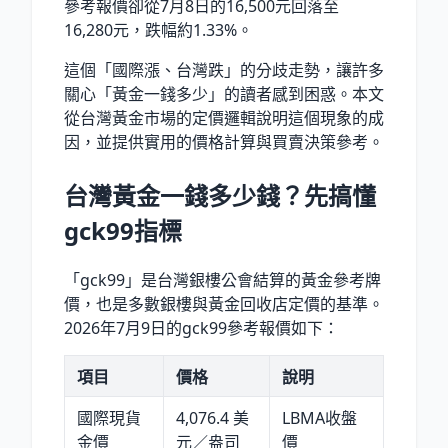
參考報價卻從7月8日的16,500元回落至
16,280元，跌幅約1.33%。
這個「國際漲、台灣跌」的分歧走勢，讓許多
關心「黃金一錢多少」的讀者感到困惑。本文
從台灣黃金市場的定價邏輯說明這個現象的成
因，並提供實用的價格計算與買賣決策參考。
台灣黃金一錢多少錢？先搞懂
gck99指標
「gck99」是台灣銀樓公會結算的黃金參考牌
價，也是多數銀樓與黃金回收店定價的基準。
2026年7月9日的gck99參考報價如下：
項目
價格
說明
國際現貨
4,076.4 美
LBMA收盤
金價
元／盎司
價