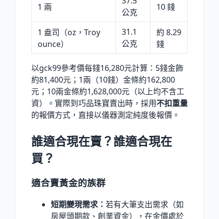
37.5
1 兩
10 錢
公克
31.1
1 盎司（oz，Troy
約 8.29
公克
ounce）
錢
以gck99參考價每錢16,280元計算：5錢金飾
約81,400元；1兩（10錢）金條約162,800
元；10兩金條約1,628,000元（以上均不含工
資）。實際到巧品珠寶賣出時，採用
不扣重量
的報價方式，直接以儀器測定純度後報價。
誰適合現在賣？誰適合現在
買？
適合賣黃金的族群
短期變現需求：
若有大筆支出需求（如
房屋頭期款、創業資金），在金價處於