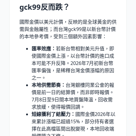
gck99反而跌？
國際金價以美元計價，反映的是全球黃金的供
需與金融屬性；而台灣gck99是以新台幣計價
的本地參考價，受到三個額外因素影響：
匯率效應：
若新台幣相對美元升值，即
使國際金價上漲，以台幣計價的進口成
本可能不升反降。2026年7月初新台幣
匯率偏強，是稀釋台灣金價漲幅的原因
之一。
本地供需節奏：
台灣銀樓同業公會的報
價是前一日的結算價，而非即時報價。
7月8日至9日間本地買盤降溫，回收需
求放緩，使得報價回調。
短線獲利了結壓力：
國際金價2026年以
來累計漲幅已超過15%，部分持有者選
擇在此高檔區間出脫變現，本地回收端
報價隨之下修。