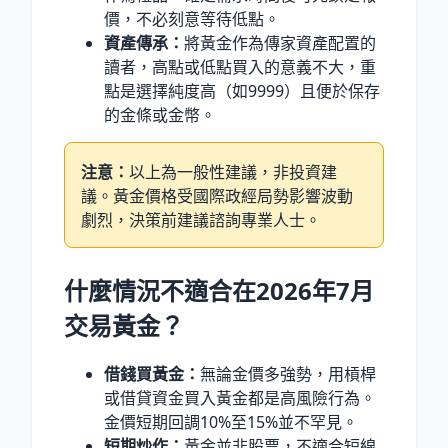
價，不必刻意等待低點。
資產傳承：
將黃金作為傳家資產配置的
讀者，高點或低點買入的意義不大，重
點是選擇純度高（如9999）且便於保存
的金條或金幣。
注意：
以上為一般性建議，非投資建
議。黃金價格受國際政經局勢影響波動
劇烈，決策前建議諮詢專業人士。
什麼情況不適合在2026年7月
交易黃金？
借錢買黃金：
無論金價多強勢，用槓桿
或借貸資金買入黃金都是高風險行為。
金價短期回調10%至15%並不罕見。
短期炒作：
黃金並非股票，不適合短線