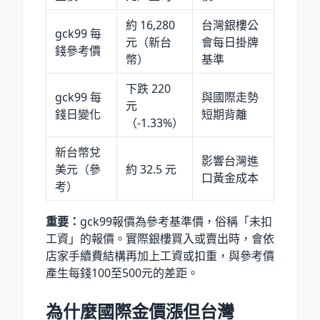
約 16,280
台灣銀樓公
gck99 每
元（新台
會每日掛牌
錢參考價
幣）
基準
下跌 220
gck99 每
與國際走勢
元
錢日變化
短期背離
（-1.33%）
新台幣兌
影響台灣進
美元（參
約 32.5 元
口黃金成本
考）
重要：
gck99報價為參考基準價，俗稱「未扣
工資」的報價。實際銀樓買入或賣出時，會依
店家手續費結構再加上工資或扣重，與參考價
產生每錢100至500元的差距。
為什麼國際金價漲但台灣