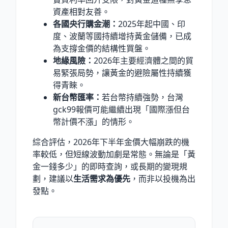
資產相對友善。
各國央行購金潮：
2025年起中國、印
度、波蘭等國持續增持黃金儲備，已成
為支撐金價的結構性買盤。
地緣風險：
2026年主要經濟體之間的貿
易緊張局勢，讓黃金的避險屬性持續獲
得青睞。
新台幣匯率：
若台幣持續強勢，台灣
gck99報價可能繼續出現「國際漲但台
幣計價不漲」的情形。
綜合評估，2026年下半年金價大幅崩跌的機
率較低，但短線波動加劇是常態。無論是「黃
金一錢多少」的即時查詢，或長期的變現規
劃，建議以
生活需求為優先
，而非以投機為出
發點。