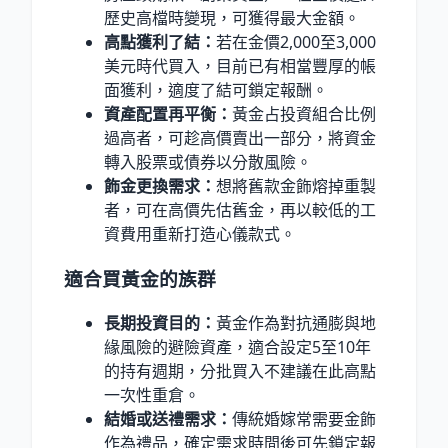
歷史高檔時變現，可獲得最大金額。
高點獲利了結：
若在金價2,000至3,000
美元時代買入，目前已有相當豐厚的帳
面獲利，適度了結可鎖定報酬。
資產配置再平衡：
黃金占投資組合比例
過高者，可趁高價賣出一部分，將資金
轉入股票或債券以分散風險。
飾金更換需求：
想將舊款金飾熔掉重製
者，可在高價先估舊金，再以較低的工
資費用重新打造心儀款式。
適合買黃金的族群
長期投資目的：
黃金作為對抗通膨與地
緣風險的避險資產，適合設定5至10年
的持有週期，分批買入不建議在此高點
一次性重倉。
結婚或送禮需求：
傳統婚嫁常需要金飾
作為禮品，確定需求時間後可先鎖定報