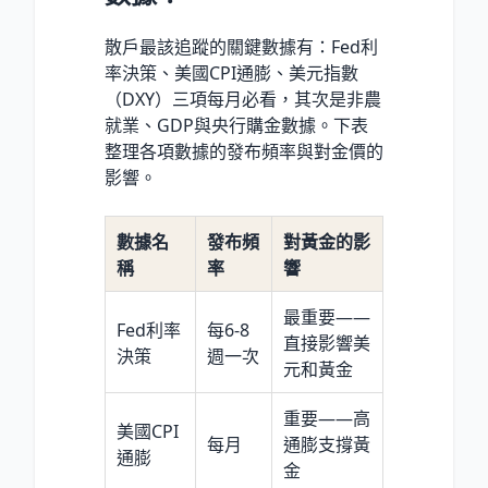
散戶最該追蹤的關鍵數據有：Fed利
率決策、美國CPI通膨、美元指數
（DXY）三項每月必看，其次是非農
就業、GDP與央行購金數據。下表
整理各項數據的發布頻率與對金價的
影響。
數據名
發布頻
對黃金的影
稱
率
響
最重要——
Fed利率
每6-8
直接影響美
決策
週一次
元和黃金
重要——高
美國CPI
每月
通膨支撐黃
通膨
金