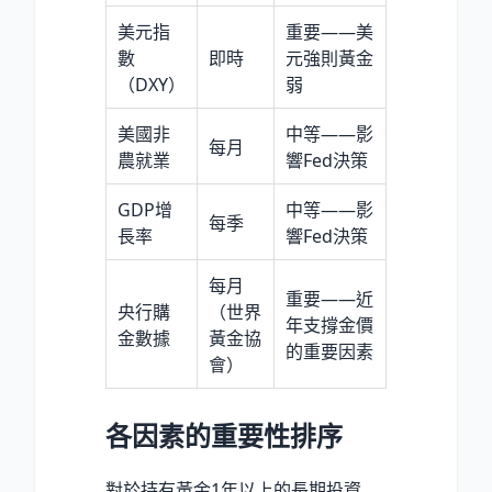
美元指
重要——美
數
即時
元強則黃金
（DXY）
弱
美國非
中等——影
每月
農就業
響Fed決策
GDP增
中等——影
每季
長率
響Fed決策
每月
重要——近
央行購
（世界
年支撐金價
金數據
黃金協
的重要因素
會）
各因素的重要性排序
對於持有黃金1年以上的長期投資