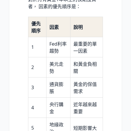
者， 因素的優先順序是：
優先
因素
說明
順序
Fed利率
最重要的單
1
趨勢
一因素
美元走
和黃金負相
2
勢
關
通貨膨
黃金的保值
3
脹
需求
央行購
近年越來越
4
金
重要
地緣政
5
短期影響大